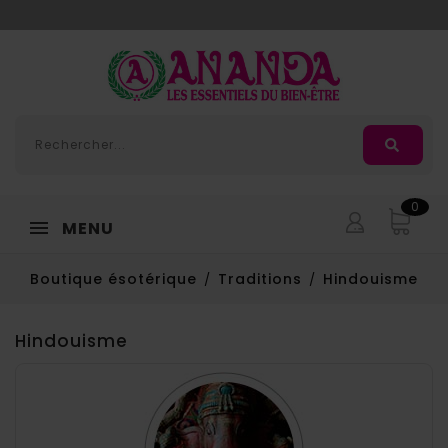
Adorée
, la nouvelle huile de massage d'
Ananda
0
MENU
Boutique ésotérique
Traditions
Hindouisme
Hindouisme