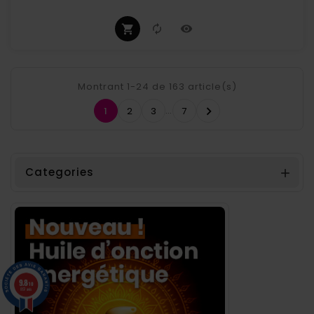
Montrant 1-24 de 163 article(s)
…

1
2
3
7
Categories

9.8
/10
857 avis