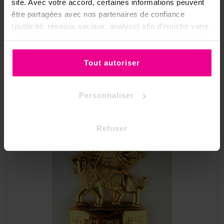
site. Avec votre accord, certaines informations peuvent
Statue Indienne Lakshmi - 13,5 Cm - Cuivre
être partagées avec nos partenaires de confiance
(publicité, réseaux sociaux, analyse) afin d’enrichir votre
expérience. Vous pouvez bien sûr choisir de les accepter
Prix
57,45 €
ou de les refuser.
Tout autoriser
Personnaliser
Refuser