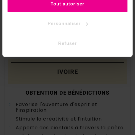
Propice pour les rituels de réussite aux
Tout autoriser
examens
Personnaliser
Refuser
Acheter
IVOIRE
OBTENTION DE BÉNÉDICTIONS
Favorise l'ouverture d'esprit et
l’inspiration
Stimule la créativité et l'intuition
Apporte des bienfaits à travers la prière