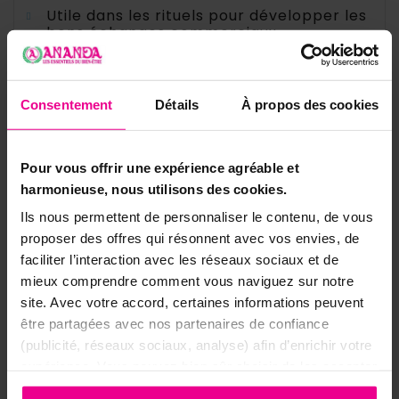
Utile dans les rituels pour développer les
bons échanges commerciaux
Consentement
Détails
À propos des cookies
Acheter
Pour vous offrir une expérience agréable et
harmonieuse, nous utilisons des cookies.
Ils nous permettent de personnaliser le contenu, de vous
JAUNE
proposer des offres qui résonnent avec vos envies, de
faciliter l’interaction avec les réseaux sociaux et de
mieux comprendre comment vous naviguez sur notre
EVEILLE LES FACULTÉS DE L'ESPRIT
site. Avec votre accord, certaines informations peuvent
Éveille la puissance de l’esprit
être partagées avec nos partenaires de confiance
(publicité, réseaux sociaux, analyse) afin d’enrichir votre
Dispose à recevoir les influences solaires
expérience. Vous pouvez bien sûr choisir de les accepter
Incline à la prière et à accueillir la grâce
ou de les refuser.