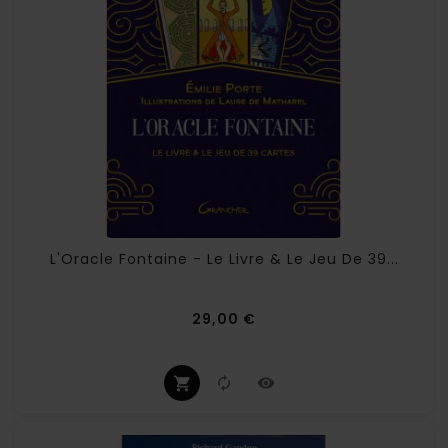
L'Oracle Fontaine - Le Livre & Le Jeu De 39...
Prix
29,00 €