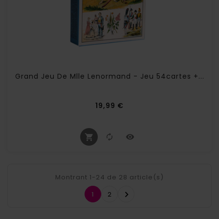
Grand Jeu De Mlle Lenormand - Jeu 54cartes +...
Prix
19,99 €
Montrant 1-24 de 28 article(s)

1
2