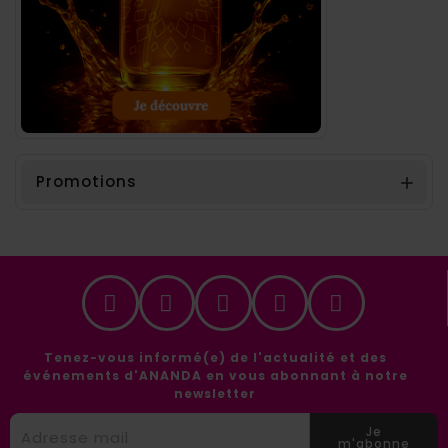
Promotions

Tenez-vous informé(e) de l'actualité et des
événements d'ANANDA en vous abonnant à notre
newsletter
Je
m'abonne