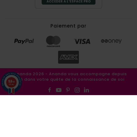
Paiement par
©Ananda 2026 - Ananda vous accompagne depuis
1986 dans votre quête de la connaissance de soi
9.8
/10
857 avis