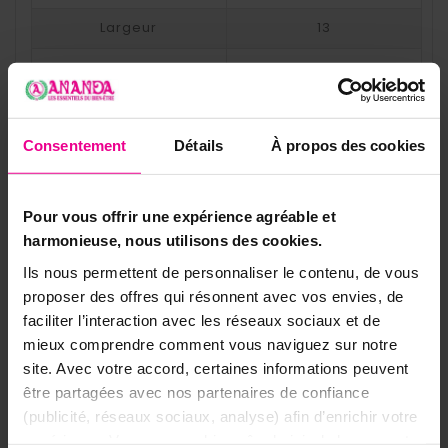
Largeur
13
Profondeur
0.8
Poids
0.075
Consentement
Détails
À propos des cookies
Matériaux
Bois
Bois
Saint
Autres Saints
Pour vous offrir une expérience agréable et
harmonieuse, nous utilisons des cookies.
Objet Catholique Orthod
Images saintes
Oxe
Ils nous permettent de personnaliser le contenu, de vous
proposer des offres qui résonnent avec vos envies, de
État
Nouveau
faciliter l’interaction avec les réseaux sociaux et de
mieux comprendre comment vous naviguez sur notre
site. Avec votre accord, certaines informations peuvent
être partagées avec nos partenaires de confiance
8 autres produits dans la même
(publicité, réseaux sociaux, analyse) afin d’enrichir votre
catégorie:
expérience. Vous pouvez bien sûr choisir de les accepter