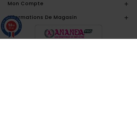
Mon Compte

Informations De Magasin

9.8
/10
857 avis
Paiement par
(1 avi
©Ananda 2026 - Ananda vous accompagne depuis
1986 dans votre quête de la connaissance de soi