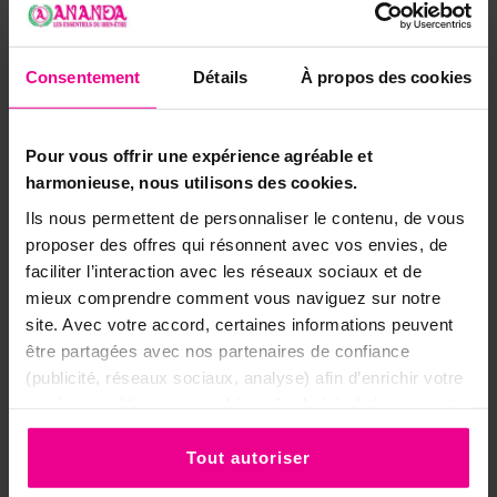
Saint
Saint Benoit
Saint Benoît
Matériaux Accessoire
Métal
Consentement
Détails
À propos des cookies
Matériaux
Métal
Pour vous offrir une expérience agréable et
Taille De La Statue
7.5 cm
harmonieuse, nous utilisons des cookies.
Ils nous permettent de personnaliser le contenu, de vous
proposer des offres qui résonnent avec vos envies, de
faciliter l’interaction avec les réseaux sociaux et de
8 autres produits dans la même
mieux comprendre comment vous naviguez sur notre
catégorie:
site. Avec votre accord, certaines informations peuvent
être partagées avec nos partenaires de confiance
(publicité, réseaux sociaux, analyse) afin d’enrichir votre
expérience. Vous pouvez bien sûr choisir de les accepter
ou de les refuser.
Tout autoriser