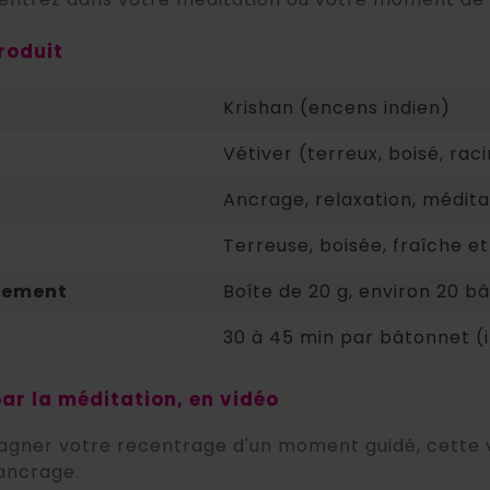
roduit
Krishan (encens indien)
Vétiver (terreux, boisé, rac
Ancrage, relaxation, méditat
Terreuse, boisée, fraîche et
nement
Boîte de 20 g, environ 20 b
30 à 45 min par bâtonnet (i
par la méditation, en vidéo
gner votre recentrage d'un moment guidé, cette v
ancrage.