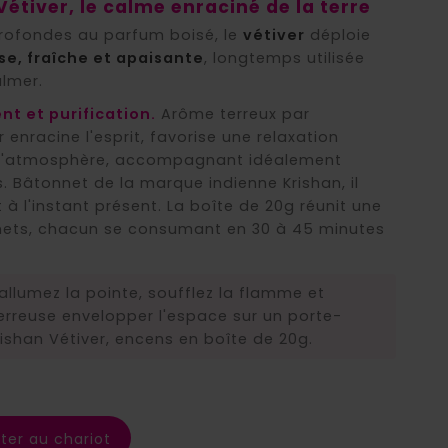
étiver, le calme enraciné de la terre
profondes au parfum boisé, le
vétiver
déploie
se, fraîche et apaisante
, longtemps utilisée
almer.
t et purification.
Arôme terreux par
r enracine l'esprit, favorise une relaxation
e l'atmosphère, accompagnant idéalement
s. Bâtonnet de la marque indienne Krishan, il
à l'instant présent. La boîte de 20g réunit une
nets, chacun se consumant en 30 à 45 minutes
allumez la pointe, soufflez la flamme et
terreuse envelopper l'espace sur un porte-
ishan Vétiver, encens en boîte de 20g.
ter au chariot