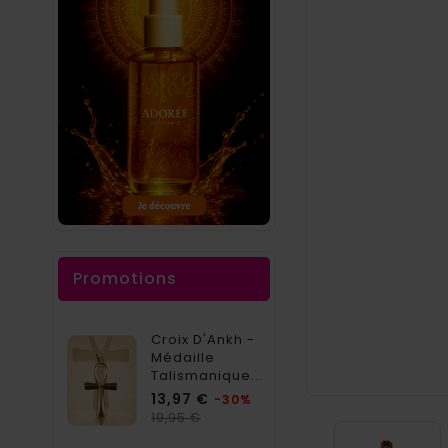
Promotions
Croix D'Ankh -
Médaille
Talismanique...
Prix
13,97 €
-30%
Prix
19,95 €
habituel