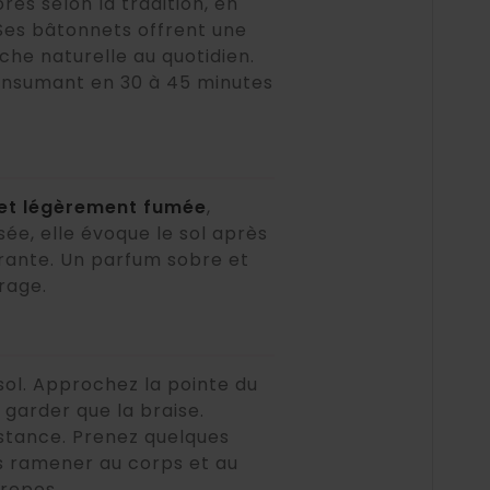
s selon la tradition, en
Ses bâtonnets offrent une
he naturelle au quotidien.
consumant en 30 à 45 minutes
 et légèrement fumée
,
ée, elle évoque le sol après
surante. Un parfum sobre et
rage.
 sol. Approchez la pointe du
 garder que la braise.
istance. Prenez quelques
us ramener au corps et au
repos.