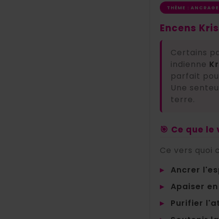
THÈME : ANCRAG
Encens Kris
Certains pa
indienne
Kr
parfait pou
Une senteur
terre.
🎯 Ce que le
Ce vers quoi
▸
Ancrer l'es
▸
Apaiser en
▸
Purifier l