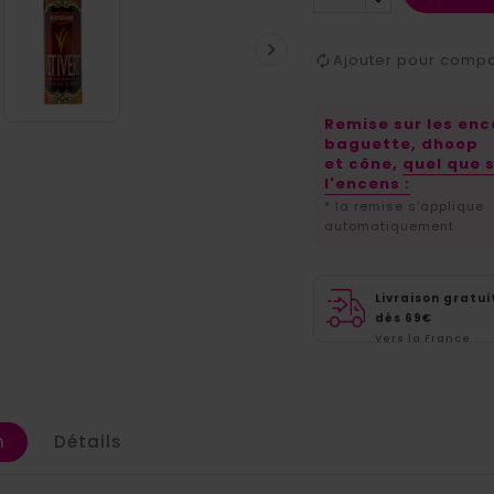

Ajouter pour comp
Remise sur les en
baguette, dhoop
et cône,
quel que s
l'encens :
* la remise s'applique
automatiquement
Livraison gratui
dès 69€
Vers la France
métropolitaine
n
Détails