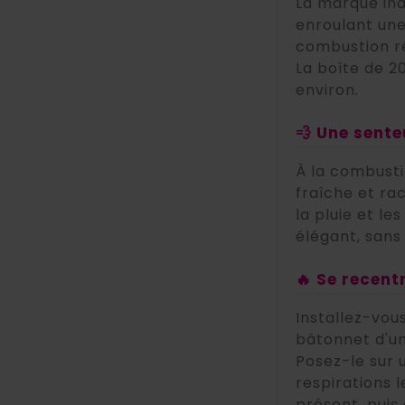
La marque in
enroulant une
combustion ré
La boîte de 2
environ.
💨 Une sente
À la combusti
fraîche et ra
la pluie et l
élégant, sans
🔥 Se recent
Installez-vou
bâtonnet d'un
Posez-le sur 
respirations 
présent, puis