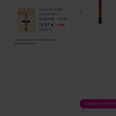
Croix D'Ankh -

Talisman -
Argenté - 4cm
Prix
13,97 €
-30%
Prix
19,95 €
habituel
Tous nos produits en
promotion

La descriptio