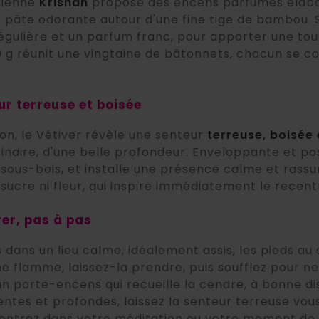
dienne
Krishan
propose des encens parfumés élaboré
 pâte odorante autour d'une fine tige de bambou. 
gulière et un parfum franc, pour apporter une touc
0 g réunit une vingtaine de bâtonnets, chacun se 
ur terreuse et boisée
on, le Vétiver révèle une senteur
terreuse, boisée
cinaire, d'une belle profondeur. Enveloppante et pos
es sous-bois, et installe une présence calme et ras
 sucre ni fleur, qui inspire immédiatement le recent
rer, pas à pas
s dans un lieu calme, idéalement assis, les pieds au
e flamme, laissez-la prendre, puis soufflez pour ne
un porte-encens qui recueille la cendre, à bonne d
lentes et profondes, laissez la senteur terreuse vo
 entrez dans votre méditation ou votre moment de 