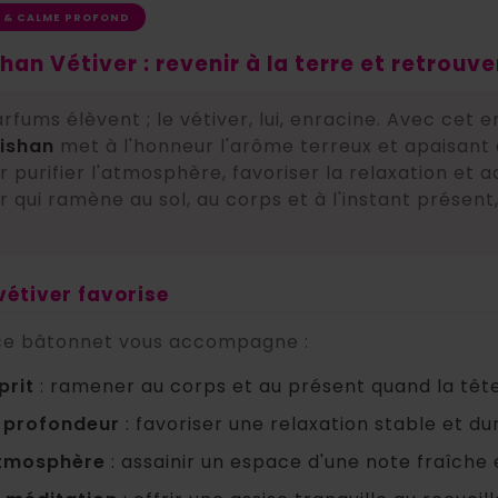
E & CALME PROFOND
han Vétiver : revenir à la terre et retrouv
rfums élèvent ; le vétiver, lui, enracine. Avec cet
ishan
met à l'honneur l'arôme terreux et apaisant
r purifier l'atmosphère, favoriser la relaxation et 
 qui ramène au sol, au corps et à l'instant présen
 vétiver favorise
 ce bâtonnet vous accompagne :
prit
: ramener au corps et au présent quand la tête
 profondeur
: favoriser une relaxation stable et du
'atmosphère
: assainir un espace d'une note fraîche 