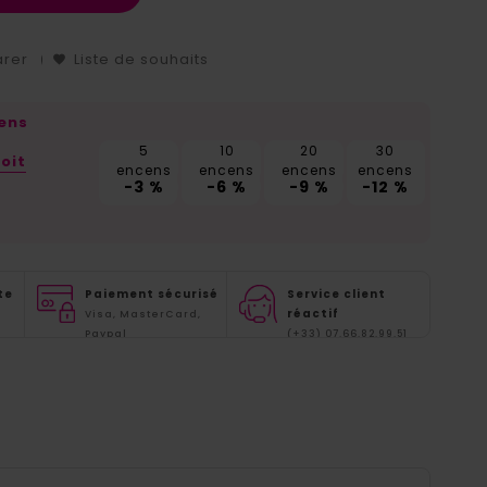
arer
Liste de souhaits
cens
5
10
20
30
oit
encens
encens
encens
encens
-3 %
-6 %
-9 %
-12 %
te
Paiement sécurisé
Service client
réactif
Visa, MasterCard,
Paypal
(+33) 07.66.82.99.51