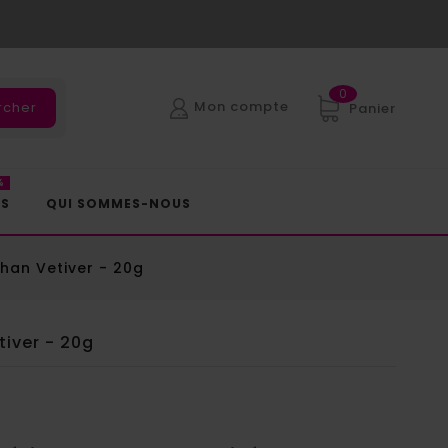
0
Mon compte
rcher
Panier
%
ES
QUI SOMMES-NOUS
shan Vetiver - 20g
tiver - 20g