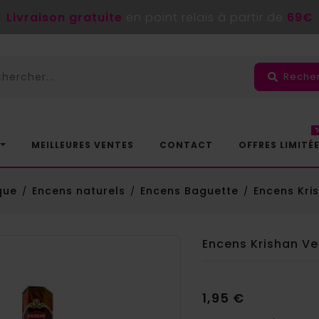
Livraison gratuite
en point relais à partir de
69€
Reche
MEILLEURES VENTES
CONTACT
OFFRES LIMITÉ
que
Encens naturels
Encens Baguette
Encens Kri
Encens Krishan Ve
1,95 €