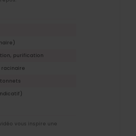
inaire)
ion, purification
 racinaire
âtonnets
ndicatif)
idéo vous inspire une