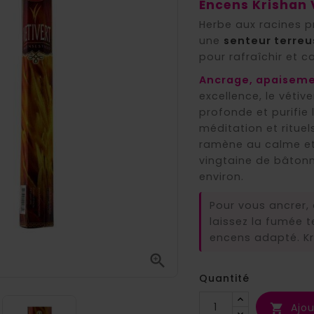
Encens Krishan V
Herbe aux racines 
une
senteur terreu
pour rafraîchir et c
Ancrage, apaisemen
excellence, le vétive
profonde et purifi
méditation et rituel
ramène au calme et 
vingtaine de bâton
environ.
Pour vous ancrer, 
laissez la fumée 
encens adapté. Kr

Quantité
Ajou
