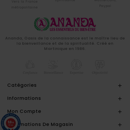
Vers la France
Paypal
métropolitaine
Ananda, Oasis de la connaissance est le maître lieu de
la bienveillance et de la spiritualité. Créé en
Martinique en 1986.
Catégories

Informations

Mon Compte

9.8
Informations De Magasin
/10

857 avis