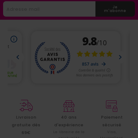
Je
m'abonne
Livraison
40 ans
Paiement
gratuite dès
d'expérience
sécurisé
La librairie de la
Visa,
69€
spiritualité
MasterCard,