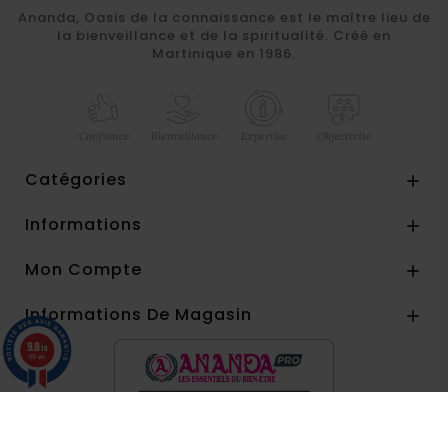
Ananda, Oasis de la connaissance est le maître lieu de
la bienveillance et de la spiritualité. Créé en
Martinique en 1986.
Catégories

Informations

Mon Compte

Informations De Magasin

9.8
/10
857 avis