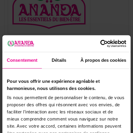
Référence
SNMAUTO-SCDJ
Fiche technique
Consentement
Détails
À propos des cookies
Symbole Autocollant
Autres
Saint
Jésus Christ
Pour vous offrir une expérience agréable et
harmonieuse, nous utilisons des cookies.
Objet Catholique Orthod
Images saintes
Oxe
Ils nous permettent de personnaliser le contenu, de vous
proposer des offres qui résonnent avec vos envies, de
Objets Ésotériques
Autocollants
faciliter l’interaction avec les réseaux sociaux et de
Type D'autocollants
Classique
mieux comprendre comment vous naviguez sur notre
site. Avec votre accord, certaines informations peuvent