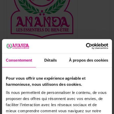
Référence
SNMAUTO-LCU
Consentement
Détails
À propos des cookies
Fiche technique
Symbole Autocollant
Autres
Pour vous offrir une expérience agréable et
Saint
Jésus Christ
harmonieuse, nous utilisons des cookies.
Vierge Marie
Ils nous permettent de personnaliser le contenu, de vous
Objet Catholique Orthod
Images saintes
proposer des offres qui résonnent avec vos envies, de
Oxe
faciliter l’interaction avec les réseaux sociaux et de
Objets Ésotériques
Autocollants
mieux comprendre comment vous naviguez sur notre