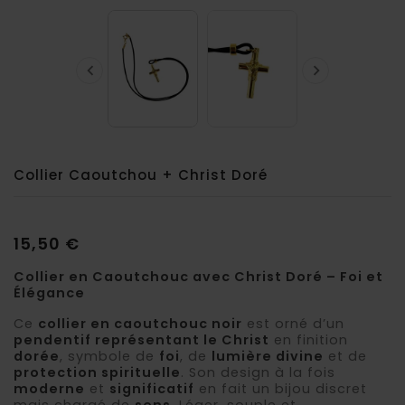


Collier Caoutchou + Christ Doré
15,50 €
Collier en Caoutchouc avec Christ Doré – Foi et
Élégance
Ce
collier en caoutchouc noir
est orné d’un
pendentif représentant le Christ
en finition
dorée
, symbole de
foi
, de
lumière divine
et de
protection spirituelle
. Son design à la fois
moderne
et
significatif
en fait un bijou discret
mais chargé de
sens
. Léger, souple et