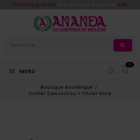
Livraison gratuite
en point relais à partir de
69€
0
MENU
Boutique ésotérique
Collier Caoutchou + Christ Doré