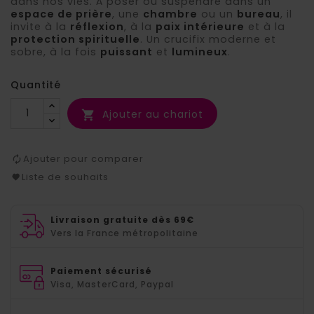
dans nos vies. À poser ou suspendre dans un
espace de prière
, une
chambre
ou un
bureau
, il
invite à la
réflexion
, à la
paix intérieure
et à la
protection spirituelle
. Un crucifix moderne et
sobre, à la fois
puissant
et
lumineux
.
Quantité
Ajouter au chariot

Ajouter pour comparer
Liste de souhaits
Livraison gratuite dès 69€
Vers la France métropolitaine
Paiement sécurisé
Visa, MasterCard, Paypal