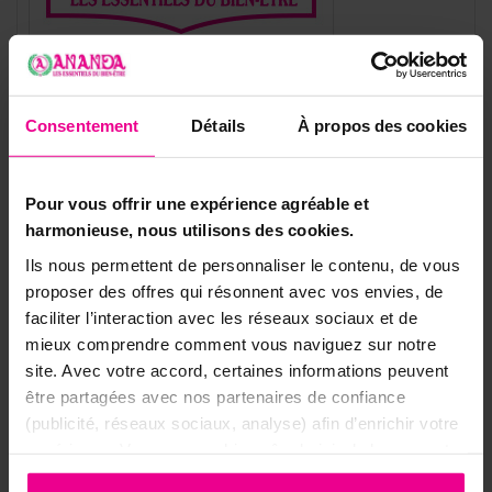
Référence
5285
Consentement
Détails
À propos des cookies
Fiche technique
Matériaux
Bois
Métal
Pour vous offrir une expérience agréable et
Métal et bois
harmonieuse, nous utilisons des cookies.
Matériaux Du Crucifix
Autre
Ils nous permettent de personnaliser le contenu, de vous
proposer des offres qui résonnent avec vos envies, de
faciliter l’interaction avec les réseaux sociaux et de
mieux comprendre comment vous naviguez sur notre
site. Avec votre accord, certaines informations peuvent
8 autres produits dans la même
être partagées avec nos partenaires de confiance
catégorie:
(publicité, réseaux sociaux, analyse) afin d’enrichir votre
expérience. Vous pouvez bien sûr choisir de les accepter
ou de les refuser.