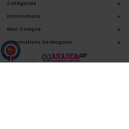
Catégories

Informations

Mon Compte

Informations De Magasin

9.8
/10
857 avis
Paiement par