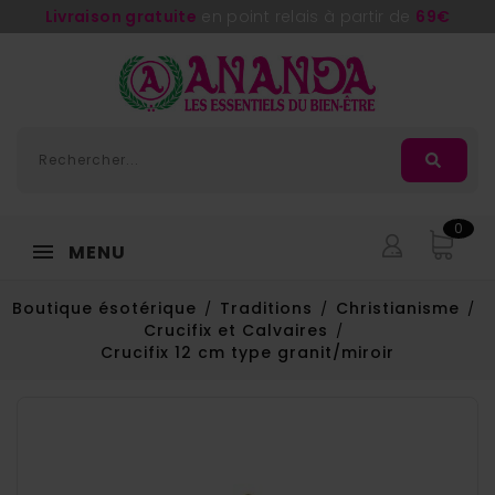
Livraison gratuite
en point relais à partir de
69€
0
MENU
Boutique ésotérique
Traditions
Christianisme
Crucifix et Calvaires
Crucifix 12 cm type granit/miroir