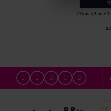
Fiches De Cartomancie Vol.2 : 3
L'Oracle Bleu - T
Tirages...
Prix
19,99 €
22