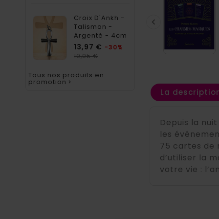
Croix D'Ankh -

Talisman -
Argenté - 4cm
Prix
13,97 €
-30%
Prix
19,95 €
habituel
Tous nos produits en
promotion

La descriptio
Depuis la nui
les événement
75 cartes de 
d’utiliser la
votre vie : l’