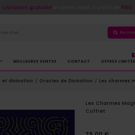
Livraison gratuite
en point relais à partir de
69€
Reche
MEILLEURES VENTES
CONTACT
OFFRES LIMITÉ
 et divination
Oracles de Divination
Les charmes ma
Les Charmes Magiq
Coffret
25,00 €