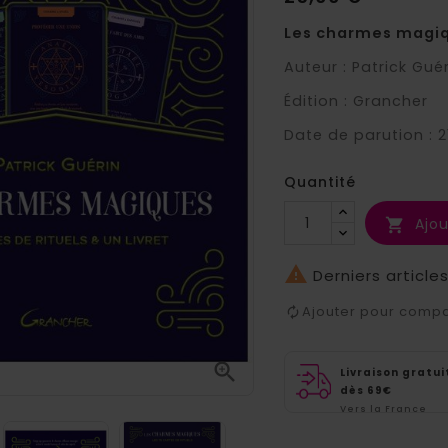
Les charmes magique
Auteur : Patrick Gué
Édition : Grancher
Date de parution : 2
Quantité
Ajou


Derniers article
Ajouter pour comp

Livraison gratui
dès 69€
Vers la France
métropolitaine