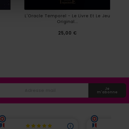
L'Oracle Temporel - Le Livre Et Le Jeu
L
Original...
Prix
25,00 €
Je
m'abonne