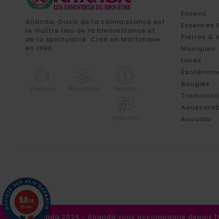
Encens
Ananda, Oasis de la connaissance est
Essences 
le maître lieu de la bienveillance et
Pierres & 
de la spiritualité. Créé en Martinique
en 1986.
Musiques
Livres
Ésotérism
Bougies
Traditions
Aoussarab
Anoudia
9.8
/10
857 avis
©Ananda 2026 - Ananda vous accompagne depuis 198