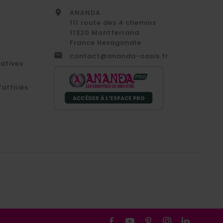
ANANDA

111 route des 4 chemins
11320 Montferrand
France Hexagonale

contact@ananda-oasis.fr
catives
affiliés