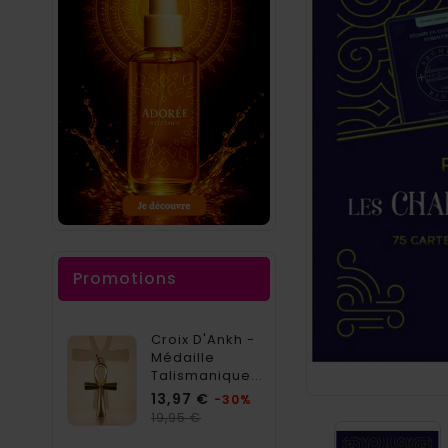
Promotions
Croix D'Ankh -
Médaille
Talismanique...
Prix
13,97 €
-30%
Prix
19,95 €
habituel