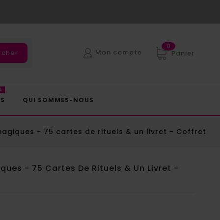
0
Mon compte
rcher
Panier
%
ES
QUI SOMMES-NOUS
giques - 75 cartes de rituels & un livret - Coffret
ues - 75 Cartes De Rituels & Un Livret -