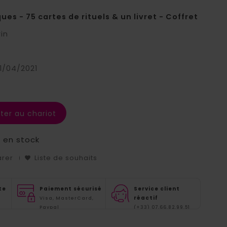
s - 75 cartes de rituels & un livret - Coffret
rin
1/04/2021
ter au chariot
s en stock
arer
Liste de souhaits
te
Paiement sécurisé
Service client
réactif
Visa, MasterCard,
Paypal
(+33) 07.66.82.99.51