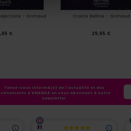
rajectoire - Grimaud
Oracle Belline - Grimaud
Prix
Prix
,95 €
29,95 €
Tenez-vous informé(e) de l'actualité et des
événements d'ANANDA en vous abonnant à notre
newsletter