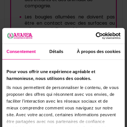
compagnie. 
Les bougies allumées ne doivent pas 
être en contact avec des surfaces ou 
substances inflammables.
Ne jamais laisser brûler les bougies sans 
surveillance.
Consentement
Détails
À propos des cookies
Nos articles sur les neuvaines
Pour vous offrir une expérience agréable et
harmonieuse, nous utilisons des cookies.
Ils nous permettent de personnaliser le contenu, de vous
proposer des offres qui résonnent avec vos envies, de
faciliter l’interaction avec les réseaux sociaux et de
mieux comprendre comment vous naviguez sur notre
site. Avec votre accord, certaines informations peuvent
être partagées avec nos partenaires de confiance