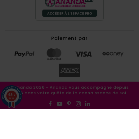
Paiement par
©Ananda 2026 - Ananda vous accompagne depuis
1986 dans votre quête de la connaissance de soi
9.8
/10
857 avis