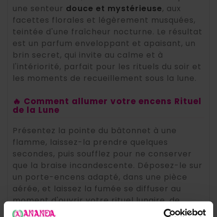
une senteur
douce et mystérieuse
, aux
facettes florales et légèrement musquées,
teintée d'une fraîcheur nocturne. Le résultat
est un parfum enveloppant et apaisant, un
brin secret, qui invite au calme et à
l'intériorité, parfait pour les rituels du soir et
les moments de recueillement sous la lune.
🔥 Comment allumer votre encens Rituel
de la Lune
Présentez la pointe du bâtonnet à une
flamme, laissez-la prendre quelques
secondes, puis soufflez pour ne conserver
que la braise incandescente. Déposez-le sur
un porte-encens adapté, dans une pièce
aérée, et laissez la fumée se diffuser au
moment d'ouvrir votre rituel lunaire, de
méditer ou d'écrire vos intentions.