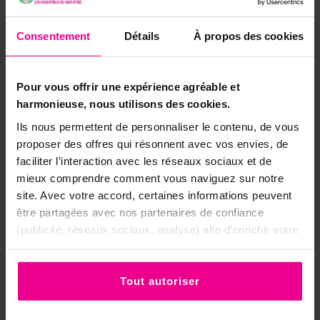
📋 L'essentiel en un coup d'œil
Consentement
Détails
À propos des cookies
Marque
Tribal Soul (Inde)
Pour vous offrir une expérience agréable et
Rituel de la Lune
Composition
harmonieuse, nous utilisons des cookies.
(masala)
Ils nous permettent de personnaliser le contenu, de vous
Rituels de la Lune &
proposer des offres qui résonnent avec vos envies, de
Thème
intuition
faciliter l’interaction avec les réseaux sociaux et de
mieux comprendre comment vous naviguez sur notre
Douce, mystérieuse et
Senteur
site. Avec votre accord, certaines informations peuvent
enveloppante
être partagées avec nos partenaires de confiance
(publicité, réseaux sociaux, analyse) afin d’enrichir votre
Format
Bâtonnets, 15g
expérience. Vous pouvez bien sûr choisir de les accepter
Rituels lunaires, intuition,
ou de les refuser.
Usage
méditation
Tout autoriser