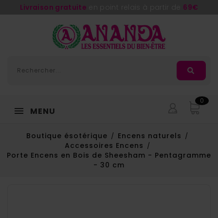
Livraison gratuite
en point relais à partir de
69€
0
MENU
Boutique ésotérique
Encens naturels
Accessoires Encens
Porte Encens en Bois de Sheesham - Pentagramme
- 30 cm