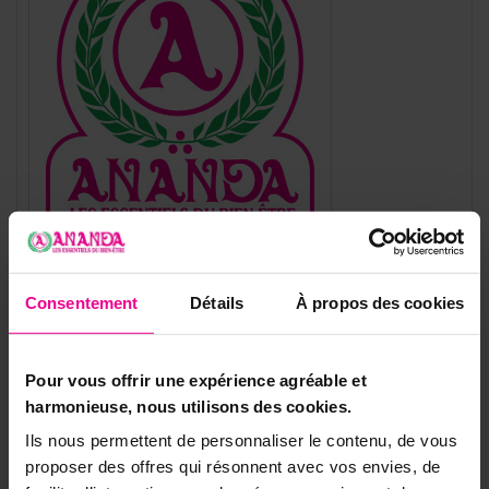
Référence
ARAPE-SE04
Consentement
Détails
À propos des cookies
Fiche technique
Pour vous offrir une expérience agréable et
Type D'encens
Baguette
harmonieuse, nous utilisons des cookies.
Marque D'encens
.Autres Marques
Ils nous permettent de personnaliser le contenu, de vous
proposer des offres qui résonnent avec vos envies, de
Accessoire Encens
Portes Encens