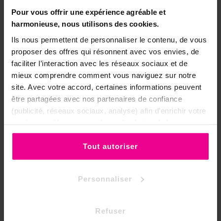
Pour vous offrir une expérience agréable et
harmonieuse, nous utilisons des cookies.
Ils nous permettent de personnaliser le contenu, de vous
proposer des offres qui résonnent avec vos envies, de
faciliter l’interaction avec les réseaux sociaux et de
mieux comprendre comment vous naviguez sur notre
site. Avec votre accord, certaines informations peuvent
être partagées avec nos partenaires de confiance
(publicité, réseaux sociaux, analyse) afin d’enrichir votre
expérience. Vous pouvez bien sûr choisir de les accepter
Référence
PRAGAT15
ou de les refuser.
Tout autoriser
Fiche technique
Forme De La Pierre
Pierres roulées
Personnaliser
Pierre
Agate
Vertus De La Pierre
Apaisement
Refuser
Méditation