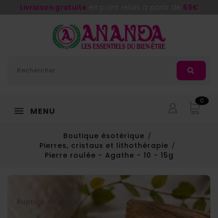
Livraison gratuite
en point relais à partir de
69€
0
MENU
Boutique ésotérique
Pierres, cristaux et lithothérapie
Pierre roulée - Agathe - 10 - 15g
Rupture de stock