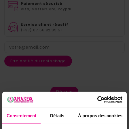
Paiement sécurisé
Visa, MasterCard, Paypal
Service client réactif
(+33) 07.66.82.99.51
Être notifié du restockage
Détails
Consentement
Détails
À propos des cookies