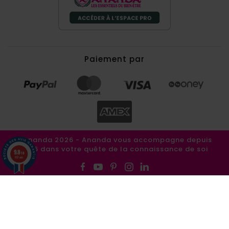
Paiement par
©Ananda 2026 - Ananda vous accompagne depuis
1986 dans votre quête de la connaissance de soi
9.8
/10
857 avis