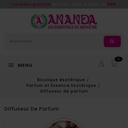
Livraison gratuite
en point relais à partir de
69€
0
MENU
Boutique ésotérique
Parfum et Essence Esotérique
Diffuseur de parfum
Diffuseur De Parfum