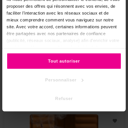
proposer des offres qui résonnent avec vos envies, de
faciliter l’interaction avec les réseaux sociaux et de
mieux comprendre comment vous naviguez sur notre
site. Avec votre accord, certaines informations peuvent
être partagées avec nos partenaires de confiance
(publicité, réseaux sociaux, analyse) afin d’enrichir votre
expérience. Vous pouvez bien sûr choisir de les accepter
ou de les refuser.
Tout autoriser
Encensoir Céramique Beige - 8cm
Personnaliser
Prix
7,95 €
Refuser