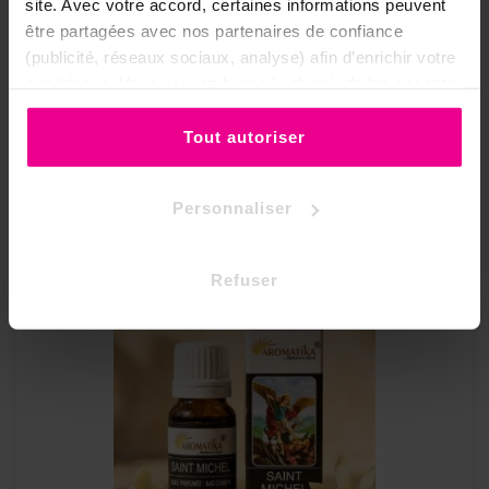
site. Avec votre accord, certaines informations peuvent
être partagées avec nos partenaires de confiance
Huile Parfumée Aromatika Lavande
(publicité, réseaux sociaux, analyse) afin d’enrichir votre
expérience. Vous pouvez bien sûr choisir de les accepter
Prix
5,85 €
ou de les refuser.
Tout autoriser
Personnaliser
Refuser