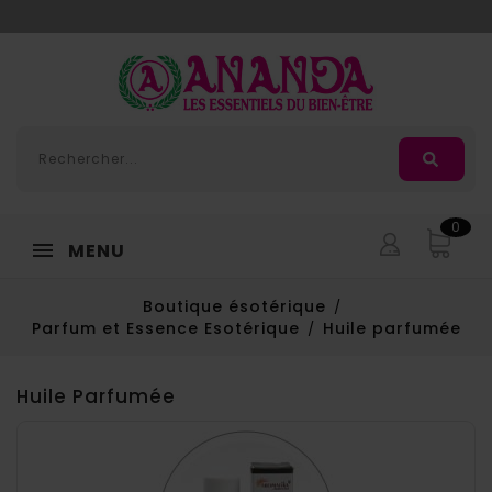
Adorée
, la nouvelle huile de massage d'
Ananda
0
MENU
Boutique ésotérique
Parfum et Essence Esotérique
Huile parfumée
Huile Parfumée