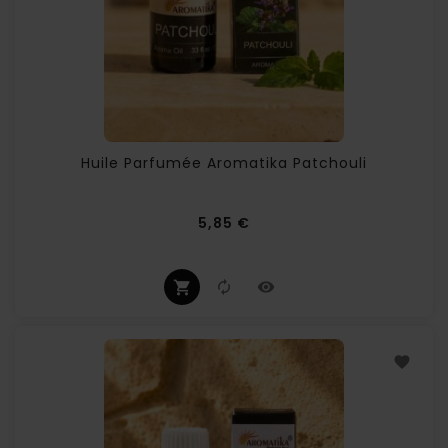
Huile Parfumée Aromatika Patchouli
Prix
5,85 €