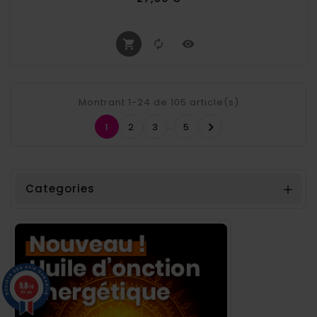
Montrant 1-24 de 105 article(s)
…

1
2
3
5
Categories

9.8
/10
857 avis