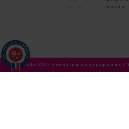
Anoudia
9.8
/10
857 avis
©Ananda 2026 - Ananda vous accompagne depuis 198