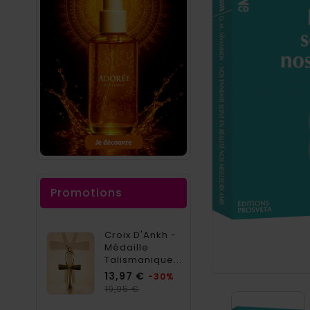
Promotions
Croix D'Ankh -
Médaille
Talismanique...
Prix
13,97 €
-30%
Prix
19,95 €
habituel