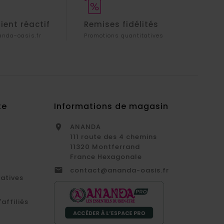
lient réactif
Remises fidélités
nda-oasis.fr
Promotions quantitatives
te
Informations de magasin
ANANDA

111 route des 4 chemins
11320 Montferrand
France Hexagonale

contact@ananda-oasis.fr
catives
affiliés