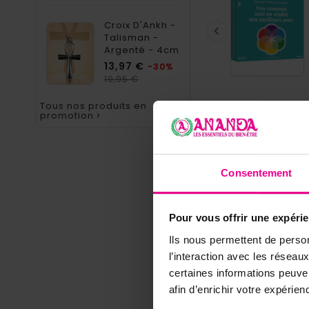
Croix D'Ankh -

Talisman -
Argenté - 4cm
Prix
13,97 €
-30%
Prix
19,95 €
habituel
Tous nos produits en
promotion

La descriptio
Consentement
Table des matiè
CD 1 : « On ne 
Pour vous offrir une expéri
CD 2 : « Pourq
Ils nous permettent de person
Double CD de co
l’interaction avec les résea
certaines informations peuve
afin d’enrichir votre expérie