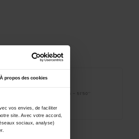
À propos des cookies
eau »
conférence du 4 avril 1975 – 51’50’’
1974 – 54’40’’
ec vos envies, de faciliter
tre site. Avec votre accord,
réseaux sociaux, analyse)
r.