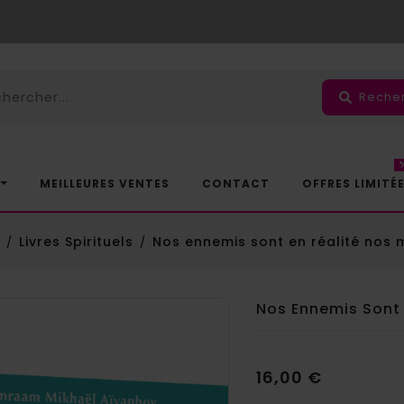
uile de massage
Adorée
, la nouvelle
création d'An
Reche
MEILLEURES VENTES
CONTACT
OFFRES LIMITÉ
Livres Spirituels
Nos ennemis sont en réalité nos m
Nos Ennemis Sont 
16,00 €