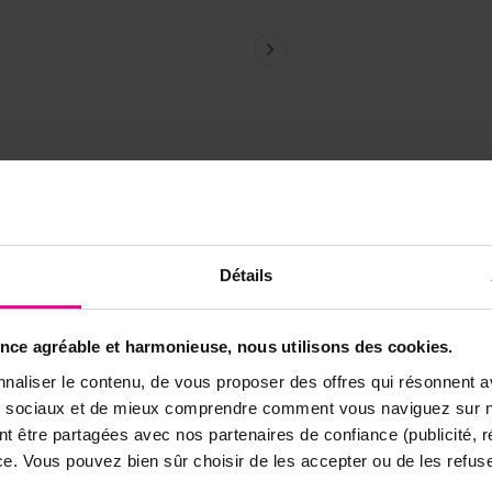

n
Détails
Détails
res
peut vaincre ses ennemis que si on ne reste pas à leur niv
ence agréable et harmonieuse, nous utilisons des cookies.
uoi nous devons aimer nos ennemis »
conférence du 17 août 
naliser le contenu, de vous proposer des offres qui résonnent av
nférence : 1h46’30
ux sociaux et de mieux comprendre comment vous naviguez sur no
nt être partagées avec nos partenaires de confiance (publicité, 
nce. Vous pouvez bien sûr choisir de les accepter ou de les refuse