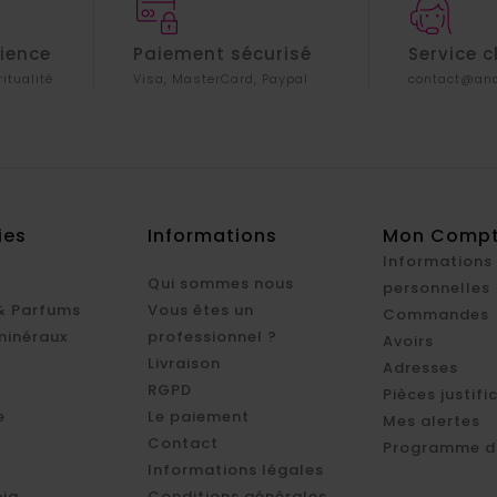
rience
Paiement sécurisé
Service c
ritualité
Visa, MasterCard, Paypal
contact@ana
ies
Informations
Mon Comp
Informations
Qui sommes nous
personnelles
& Parfums
Vous êtes un
Commandes
minéraux
professionnel ?
Avoirs
Livraison
Adresses
RGPD
Pièces justifi
e
Le paiement
Mes alertes
Contact
Programme d'
Informations légales
ia
Conditions générales