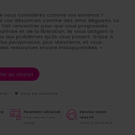
 que vous considérez comme vos ennemis ?
es voir désormais comme des amis déguisés. La
 fait rencontrer pour que vous progressiez
aîtrise et de la libération. Ils vous obligent à
ns aux problèmes qu’ils vous posent. Grâce à
us perspicaces, plus résistants, et vous
des ressources encore insoupçonnées. »
ter au chariot
arer
Liste de souhaits
te
Paiement sécurisé
Service client
réactif
Visa, MasterCard,
Paypal
(+33) 07.66.82.99.51