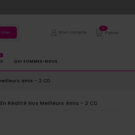
anda
0
Mon compte
rcher
Panier
%
ES
QUI SOMMES-NOUS
eilleurs amis - 2 CD
En Réalité Nos Meilleurs Amis - 2 CD