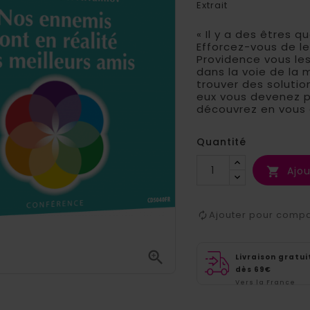
Extrait
« Il y a des êtres
Efforcez-vous de l
Providence vous les
dans la voie de la m
trouver des solutio
eux vous devenez pl
découvrez en vous 
Quantité
Ajou

Ajouter pour comp

Livraison gratui
dès 69€
Vers la France
métropolitaine