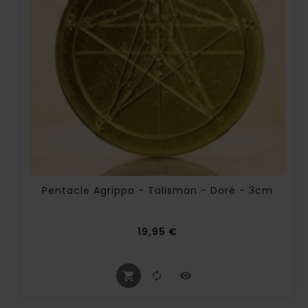
Pentacle Agrippa - Talisman - Doré - 3cm
Prix
19,95 €