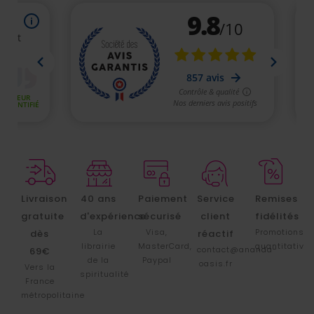
Livraison
40 ans
Paiement
Service
Remises
gratuite
d'expérience
sécurisé
client
fidélités
La
Visa,
Promotions
dès
réactif
librairie
MasterCard,
quantitative
contact@ananda-
69€
de la
Paypal
oasis.fr
Vers la
spiritualité
France
métropolitaine