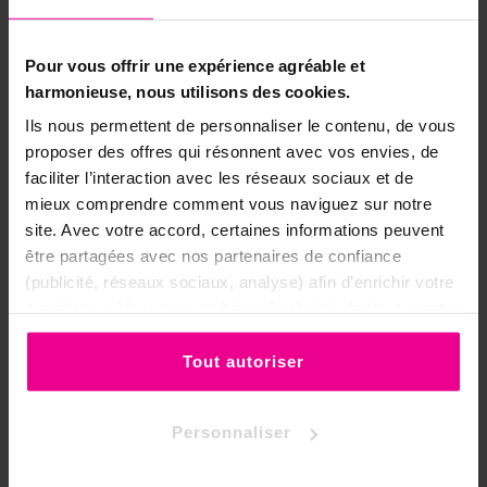
rêves prémonitoires et permettre à
l'inconscient de travailler librement, dans
un espace de sécurité et de guidance
Pour vous offrir une expérience agréable et
harmonieuse, nous utilisons des cookies.
▸
Sur un
autel dédié au féminin sacré
ou à
une déesse lunaire (Artémis, Isis, Hécate),
Ils nous permettent de personnaliser le contenu, de vous
pour amplifier les intentions de fécondité,
proposer des offres qui résonnent avec vos envies, de
de créativité ou d'épanouissement
faciliter l’interaction avec les réseaux sociaux et de
personnel
mieux comprendre comment vous naviguez sur notre
site. Avec votre accord, certaines informations peuvent
▸
Tenu en
main lors d'une lecture intuitive
,
être partagées avec nos partenaires de confiance
d'un tirage ou d'une pratique de divination,
(publicité, réseaux sociaux, analyse) afin d’enrichir votre
pour affiner la réception des impressions
expérience. Vous pouvez bien sûr choisir de les accepter
et libérer l'expression médiumnique
ou de les refuser.
Tout autoriser
Consacrer sa médaille talismanique
Pentacle de la Lune dorée
La consécration du Pentacle de la Lune doré
Personnaliser
gagne à être réalisée lors d'une nuit de