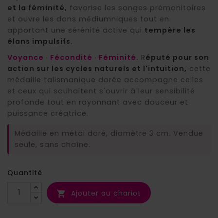
et la féminité,
favorise les songes prémonitoires
et ouvre les dons médiumniques tout en
apportant une sérénité active qui
tempère les
élans impulsifs.
Voyance · Fécondité · Féminité.
R
éputé pour son
action sur les cycles naturels et l'intuition,
cette
médaille talismanique dorée accompagne celles
et ceux qui souhaitent s'ouvrir à leur sensibilité
profonde tout en rayonnant avec douceur et
puissance créatrice.
Médaille en métal doré, diamètre 3 cm. Vendue
seule, sans chaîne.
Quantité
Ajouter au chariot
