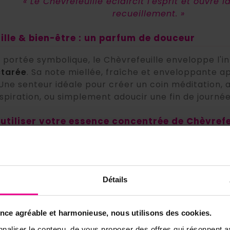
« Le Chèvrefeuille éclaircit l'esprit et ouvre 
recueillement. »
ille & bien-être : un parfum de douceur
 portée symbolique, le Chèvrefeuille enveloppe l'i
ctarée
. Sa note miellée, fraîche et enveloppante a
 Une senteur idéale pour créer un coin méditatio
spiration, ou simplement adoucir une fin de journée
tiliser votre essence concentrée de Chèvrefe
arfum :
quelques gouttes dans la coupelle, seul ou 
'espace avant votre pratique méditative.
'ambiance :
diluez quelques gouttes dans une base
Détails
utre) et vaporisez dans votre espace de recueille
age.
ence agréable et harmonieuse, nous utilisons des cookies.
et ou une touche parfumée :
une goutte près de vo
 coin lecture pour soutenir le calme et la lucidité.
naliser le contenu, de vous proposer des offres qui résonnent av