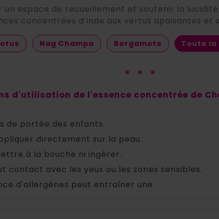
 un espace de recueillement et soutenir la lucidité,
nces concentrées d'Inde aux vertus apaisantes et sp
Lotus
Nag Champa
Bergamote
Toute l
❀ ❀ ❀
ns d'utilisation de l'essence concentrée de Ch
rs de portée des enfants.
ppliquer directement sur la peau.
ettre à la bouche ni ingérer.
ut contact avec les yeux ou les zones sensibles.
nce d'allergènes peut entraîner une