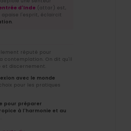
 déploie une senteur
entrée d'Inde
(attar) est,
e apaise l'esprit, éclaircit
ation
.
nellement réputé pour
a contemplation. On dit qu'il
é et discernement.
nnexion avec le monde
choix pour les pratiques
e pour préparer
ropice à l'harmonie et au
.