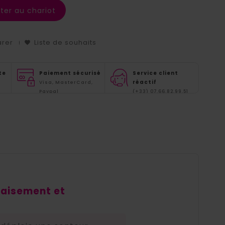
ter au chariot
arer
Liste de souhaits
te
Paiement sécurisé
Service client
réactif
Visa, MasterCard,
Paypal
(+33) 07.66.82.99.51
apaisement et