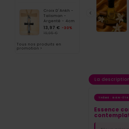
Croix D'Ankh -

Talisman -
Argenté - 4cm
Prix
13,97 €
-30%
Prix
19,95 €
habituel
Tous nos produits en
promotion

La descriptio
THÈME : BIEN-ÊT
Essence con
contempla