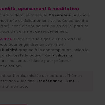
(1 avis)
lucidité, apaisement & méditation
arfum floral et miellé, le
Chèvrefeuille
exhale
nectarée et délicatement verte. Ce concentré
ttar), sans alcool, se diffuse en brûle-parfum
pace de calme et de recueillement.
cidité.
Placé sous le signe du Bien-être, le
éputé pour engendrer un sentiment
 lucidité
propice à la contemplation. Selon la
, on lui prête le pouvoir de
faciliter la
lle
: une senteur idéale pour préparer
méditation.
nteur florale, miellée et nectarée. Thème :
ntration & lucidité.
Contenance : 5 ml
—
format nomade.