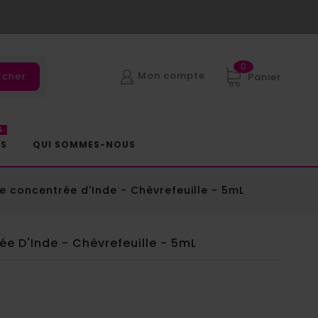
0
Mon compte
rcher
Panier
%
ES
QUI SOMMES-NOUS
e concentrée d'Inde - Chèvrefeuille - 5mL
e D'Inde - Chèvrefeuille - 5mL