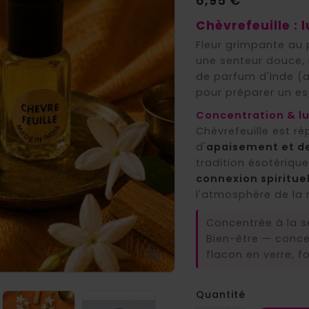
6,95 €
Chèvrefeuille : 
Fleur grimpante au p
une senteur douce, 
de parfum d'Inde (a
pour préparer un es
Concentration & lu
Chèvrefeuille est r
d'
apaisement et de
tradition ésotérique
connexion spiritue
l'atmosphère de la 
Concentrée à la se
Bien-être — conce

flacon en verre, 
Quantité