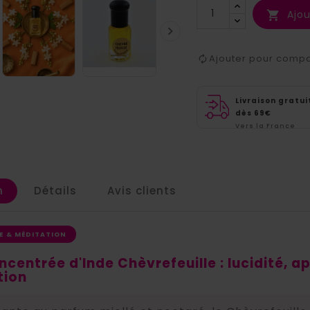
Ajou


Ajouter pour comp
Livraison gratui
dès 69€
Vers la France
métropolitaine
n
Détails
Avis clients
RE & MÉDITATION
centrée d'Inde Chèvrefeuille : lucidité, 
tion