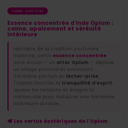
THÈME : BIEN-ÊTRE
Essence concentrée d'Inde Opium :
calme, apaisement et sérénité
intérieure
Héritière de la tradition parfumée
indienne, cette
essence concentrée
sans alcool — un
attar Opium
— déploie
un sillage profond et envoûtant.
Véritable parfum du
lâcher-prise
,
l'Opium favorise la
tranquillité d'esprit
,
apaise les tensions et éloigne la
mélancolie pour instaurer une harmonie
intérieure durable.
🕊️ Les vertus ésotériques de l'Opium