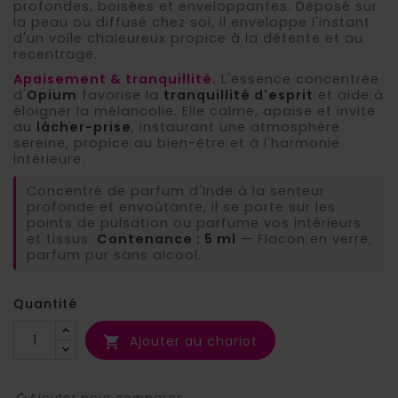
profondes, boisées et enveloppantes. Déposé sur
la peau ou diffusé chez soi, il enveloppe l'instant
d'un voile chaleureux propice à la détente et au
(2 avis)
recentrage.
Apaisement & tranquillité.
L'essence concentrée
d'
Opium
favorise la
tranquillité d'esprit
et aide à
éloigner la mélancolie. Elle calme, apaise et invite
au
lâcher-prise
, instaurant une atmosphère
sereine, propice au bien-être et à l'harmonie
intérieure.
Concentré de parfum d'Inde à la senteur
profonde et envoûtante, il se porte sur les
points de pulsation ou parfume vos intérieurs
et tissus.
Contenance : 5 ml
— Flacon en verre,
parfum pur sans alcool.
Quantité
Ajouter au chariot

Ajouter pour comparer