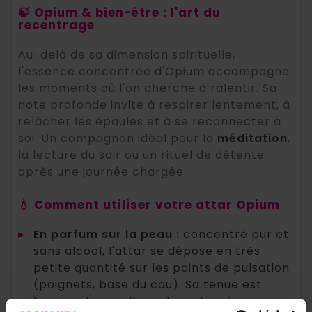
🍃 Opium & bien-être : l'art du
recentrage
Au-delà de sa dimension spirituelle,
l'essence concentrée d'Opium accompagne
les moments où l'on cherche à ralentir. Sa
note profonde invite à respirer lentement, à
relâcher les épaules et à se reconnecter à
soi. Un compagnon idéal pour la
méditation
,
la lecture du soir ou un rituel de détente
après une journée chargée.
💧 Comment utiliser votre attar Opium
▸
En parfum sur la peau :
concentré pur et
sans alcool, l'attar se dépose en très
petite quantité sur les points de pulsation
(poignets, base du cou). Sa tenue est
longue et son sillage discret mais