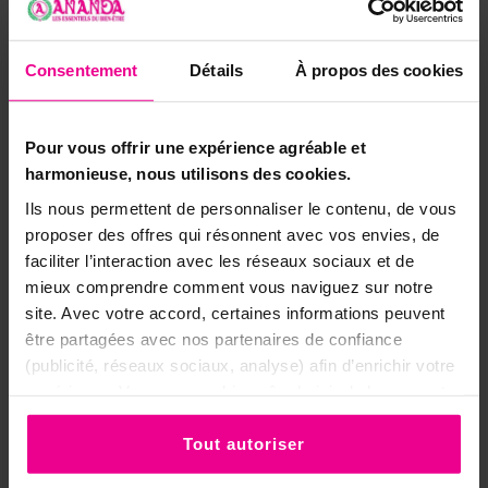
persistant.
▸
En diffusion d'ambiance :
quelques
gouttes dans un brûle-parfum ou un
Consentement
Détails
À propos des cookies
diffuseur, diluées dans un peu d'eau, pour
envelopper la pièce d'une atmosphère
Pour vous offrir une expérience agréable et
apaisante propice au lâcher-prise.
harmonieuse, nous utilisons des cookies.
▸
En rituel de méditation :
une touche sur le
Ils nous permettent de personnaliser le contenu, de vous
troisième œil ou sur un mouchoir posé
proposer des offres qui résonnent avec vos envies, de
près de soi pour favoriser le recentrage
faciliter l’interaction avec les réseaux sociaux et de
et la tranquillité d'esprit.
mieux comprendre comment vous naviguez sur notre
▸
Pour parfumer le linge :
une goutte sur un
site. Avec votre accord, certaines informations peuvent
galet de bois ou dans un sachet d'armoire
être partagées avec nos partenaires de confiance
pour diffuser tendrement sa senteur
(publicité, réseaux sociaux, analyse) afin d’enrichir votre
enveloppante.
expérience. Vous pouvez bien sûr choisir de les accepter
ou de les refuser.
💡
Conseil :
faites de l'Opium le cœur d'un rituel
Tout autoriser
du soir — quelques gouttes en diffusion, lumière
tamisée et respiration lente pour apaiser le