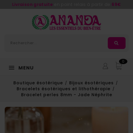
Adorée
, la nouvelle huile de massage d'
Ananda
0
MENU
Boutique ésotérique
Bijoux ésotériques
Bracelets ésotériques et lithothérapie
Bracelet perles 8mm - Jade Néphrite