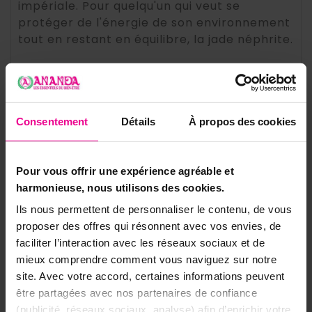
impériale. Pour quelqu'un qui veut se
protéger de l'énergie de son environnement
tout en restant en équilibre, la jade néphrite.
📋 Caractéristiques du bracelet jade
néphrite 8mm
Pierre
Jade néphrite
Consentement
Détails
À propos des cookies
Protection · Équilibre ·
Thème
Apaisement · Méditation
Pour vous offrir une expérience agréable et
harmonieuse, nous utilisons des cookies.
Muladhara (racine) ·
Chakras
Ils nous permettent de personnaliser le contenu, de vous
Anahata (coeur)
proposer des offres qui résonnent avec vos envies, de
Poids
17 grammes
faciliter l’interaction avec les réseaux sociaux et de
mieux comprendre comment vous naviguez sur notre
Perles 8mm · Élastique ·
site. Avec votre accord, certaines informations peuvent
Format
Taille unique
être partagées avec nos partenaires de confiance
(publicité, réseaux sociaux, analyse) afin d’enrichir votre