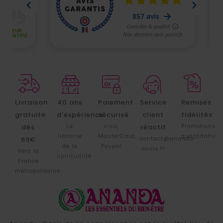
Livraison
40 ans
Paiement
Service
Remises
gratuite
d'expérience
sécurisé
client
fidélités
La
Visa,
Promotions
dès
réactif
librairie
MasterCard,
quantitative
contact@ananda-
69€
de la
Paypal
oasis.fr
Vers la
spiritualité
France
métropolitaine