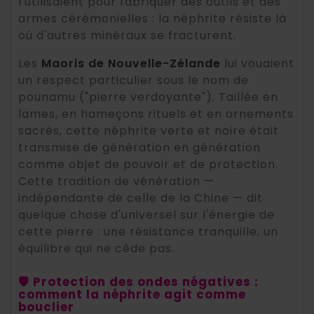
l'utilisaient pour fabriquer des outils et des
armes cérémonielles : la néphrite résiste là
où d'autres minéraux se fracturent.
Les
Maoris de Nouvelle-Zélande
lui vouaient
un respect particulier sous le nom de
pounamu ("pierre verdoyante"). Taillée en
lames, en hameçons rituels et en ornements
sacrés, cette néphrite verte et noire était
transmise de génération en génération
comme objet de pouvoir et de protection.
Cette tradition de vénération —
indépendante de celle de la Chine — dit
quelque chose d'universel sur l'énergie de
cette pierre : une résistance tranquille, un
équilibre qui ne cède pas.
🛡️ Protection des ondes négatives :
comment la néphrite agit comme
bouclier