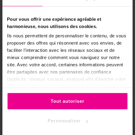
mensuelle
est recommandée pour les
cristaux chargés intentionnellement.
Pour vous offrir une expérience agréable et
📋 Caractéristiques du bracelet cristal
harmonieuse, nous utilisons des cookies.
de roche 8mm
Ils nous permettent de personnaliser le contenu, de vous
proposer des offres qui résonnent avec vos envies, de
Cristal de roche (quartz
Pierre
faciliter l’interaction avec les réseaux sociaux et de
incolore)
mieux comprendre comment vous naviguez sur notre
site. Avec votre accord, certaines informations peuvent
Amplification · Clarté ·
être partagées avec nos partenaires de confiance
Thème
Aura · Travail
(publicité, réseaux sociaux, analyse) afin d’enrichir votre
énergétique
expérience. Vous pouvez bien sûr choisir de les accepter
Sahasrara (couronne) ·
ou de les refuser.
Chakra
Tous les chakras
Tout autoriser
Poids
17 grammes
Personnaliser
Perles 8mm · Élastique ·
Format
Taille unique