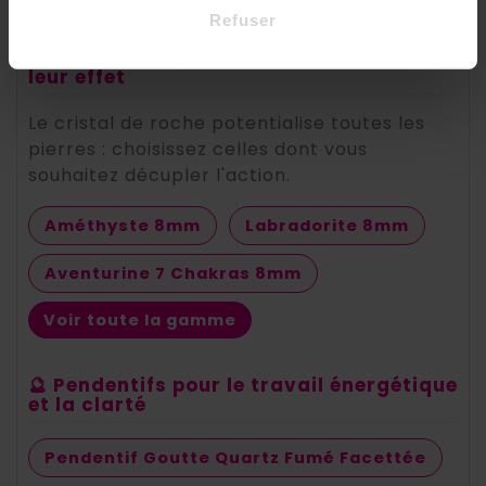
Refuser
💎 Bracelets à associer pour amplifier
leur effet
Le cristal de roche potentialise toutes les
pierres : choisissez celles dont vous
souhaitez décupler l'action.
Améthyste 8mm
Labradorite 8mm
Aventurine 7 Chakras 8mm
Voir toute la gamme
🔮 Pendentifs pour le travail énergétique
et la clarté
Pendentif Goutte Quartz Fumé Facettée