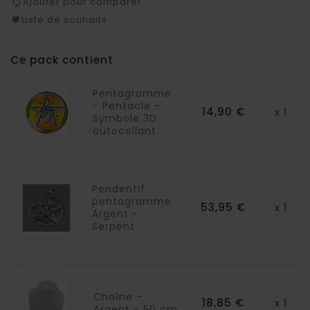
Ajouter pour comparer
Liste de souhaits
Ce pack contient
Pentagramme
- Pentacle -
14,90 €
x 1
Symbole 3D
autocollant
Pendentif
pentagramme
53,95 €
x 1
Argent -
Serpent
Chaîne -
18,85 €
x 1
Argent - 50 cm