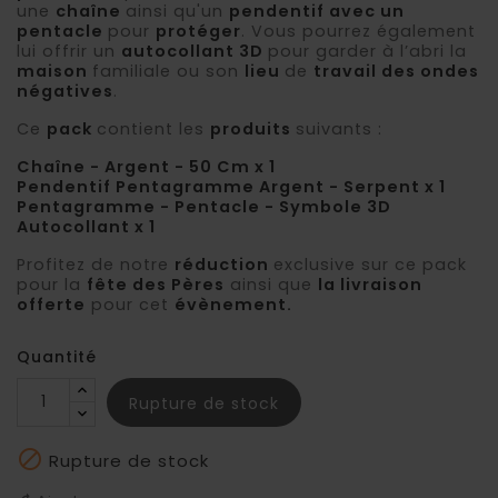
une
chaîne
ainsi qu'un
pendentif avec un
pentacle
pour
protéger
. Vous pourrez également
lui offrir un
autocollant 3D
pour garder à l’abri la
maison
familiale ou son
lieu
de
travail des ondes
négatives
.
Ce
pack
contient les
produits
suivants :
Chaîne - Argent - 50 Cm x 1
Pendentif Pentagramme Argent - Serpent x 1
Pentagramme - Pentacle - Symbole 3D
Autocollant x 1
Profitez de notre
réduction
exclusive sur ce pack
pour la
fête des Pères
ainsi que
la livraison
offerte
pour cet
évènement.
Quantité
Rupture de stock

Rupture de stock