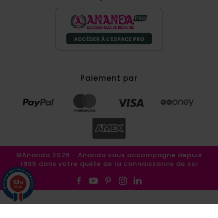
Paiement par
©Ananda 2026 - Ananda vous accompagne depuis
1986 dans votre quête de la connaissance de soi
9.8
/10
857 avis