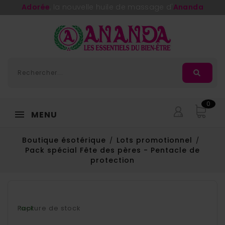
Adorée
, la nouvelle huile de massage d'
Ananda
0
MENU
Boutique ésotérique
Lots promotionnel
Pack spécial Fête des pères - Pentacle de
protection
Rupture de stock
Pack