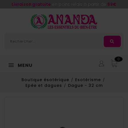
Livraison gratuite
en point relais à partir de
69€
0
MENU
Boutique ésotérique
Esotérisme
Epée et dagues
Dague - 32 cm