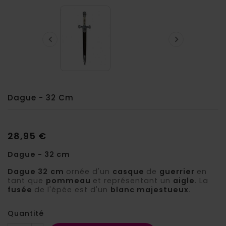


Dague - 32 Cm
28,95 €
Dague - 32 cm
Dague 32
cm
ornée d'un
casque
de
guerrier
en
tant que
pommeau
et représentant un
aigle
. La
fusée
de l'épée est d'un
blanc majestueux
.
Quantité