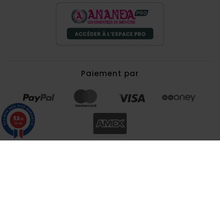
Paiement par
9.8
/10
857 avis
©Ananda 2026 - Ananda vous accompagne depuis
1986 dans votre quête de la connaissance de soi