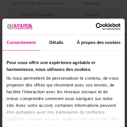
Type D'objet Maçonnique
Dagues
Epées Et Dagues
Dagues
Objets Ésotériques
Epées et Dagues
Consentement
Détails
À propos des cookies
8 autres produits dans la même
Pour vous offrir une expérience agréable et
catégorie:
harmonieuse, nous utilisons des cookies.
Ils nous permettent de personnaliser le contenu, de vous
proposer des offres qui résonnent avec vos envies, de
faciliter l’interaction avec les réseaux sociaux et de
mieux comprendre comment vous naviguez sur notre
site. Avec votre accord, certaines informations peuvent
être partagées avec nos partenaires de confiance
(publicité, réseaux sociaux, analyse) afin d’enrichir votre
expérience. Vous pouvez bien sûr choisir de les accepter