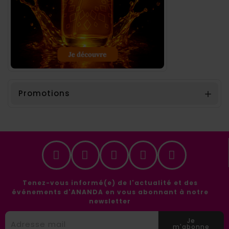
Promotions

Tenez-vous informé(e) de l'actualité et des
événements d'ANANDA en vous abonnant à notre
newsletter
Je
m'abonne