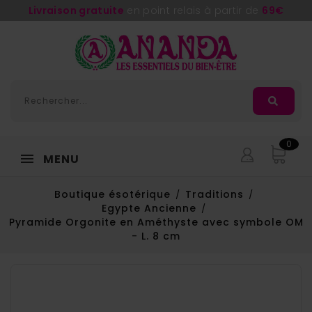
Livraison gratuite
en point relais à partir de
69€
0
MENU
Boutique ésotérique
Traditions
Egypte Ancienne
Pyramide Orgonite en Améthyste avec symbole OM
- L. 8 cm