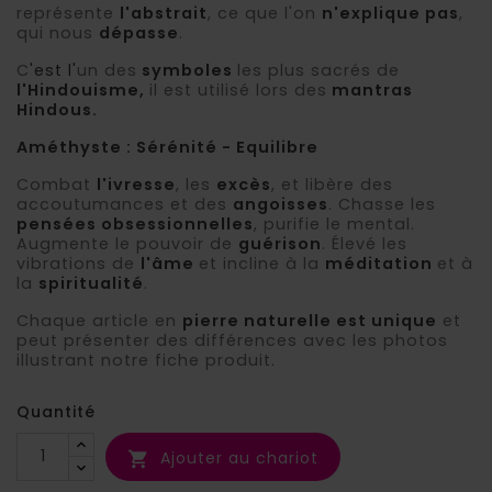
représente
l'abstrait
, ce que l'on
n'explique pas
,
qui nous
dépasse
.
C
'est l'
un des
symboles
les plus sacrés de
l'Hindouisme,
il est utilisé lors des
mantras
Hindous.
Améthyste : Sérénité - Equilibre
Combat
l'ivresse
, les
excès
, et libère des
accoutumances et des
angoisses
. Chasse les
pensées obsessionnelles
, purifie le mental.
Augmente le pouvoir de
guérison
. Élevé les
vibrations de
l'âme
et incline à la
méditation
et à
la
spiritualité
.
Chaque article en
pierre naturelle est unique
et
peut présenter des différences avec les photos
illustrant notre fiche produit.
Quantité
Ajouter au chariot
