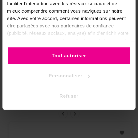
faciliter l’interaction avec les réseaux sociaux et de
Poids De La Pierre
Inférieur à 15 grammes
mieux comprendre comment vous naviguez sur notre
site. Avec votre accord, certaines informations peuvent
Couleur De La Pierre
Bleue
être partagées avec nos partenaires de confiance
Matériaux Des Bijoux
Argent
(publicité, réseaux sociaux, analyse) afin d’enrichir votre
Pierre
expérience. Vous pouvez bien sûr choisir de les accepter
ou de les refuser.
Chakras
5 - Chakra de la gorge
Tout autoriser
Personnaliser
8 autres produits dans la même
catégorie:
Refuser