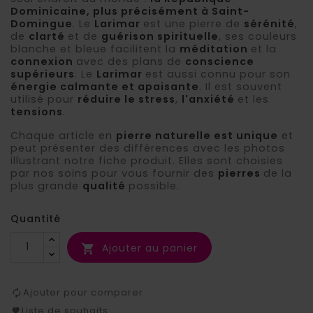
Dominicaine, plus précisément à Saint-
Domingue
. Le
Larimar
est une pierre de
sérénité
,
de
clarté
et de
guérison spirituelle
, ses couleurs
blanche et bleue facilitent la
méditation
et la
connexion
avec des plans de
conscience
supérieurs
. Le
Larimar
est aussi connu pour son
énergie calmante et apaisante
. Il est souvent
utilisé pour
réduire le stress
,
l'anxiété
et les
tensions
.
Chaque article en
pierre naturelle est unique
et
peut présenter des différences avec les photos
illustrant notre fiche produit. Elles sont choisies
par nos soins pour vous fournir des
pierres
de la
plus grande
qualité
possible.
Quantité
Ajouter au panier

Ajouter pour comparer
Liste de souhaits