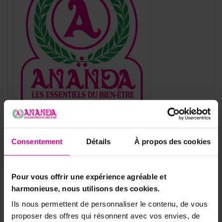
Référence
LL12214022
Consentement
Détails
À propos des cookies
Fiche technique
Type De Bijoux
Pendentifs
Pour vous offrir une expérience agréable et
harmonieuse, nous utilisons des cookies.
Forme De La Pierre
Pendentifs
Ils nous permettent de personnaliser le contenu, de vous
Pierre
Autres Pierres
proposer des offres qui résonnent avec vos envies, de