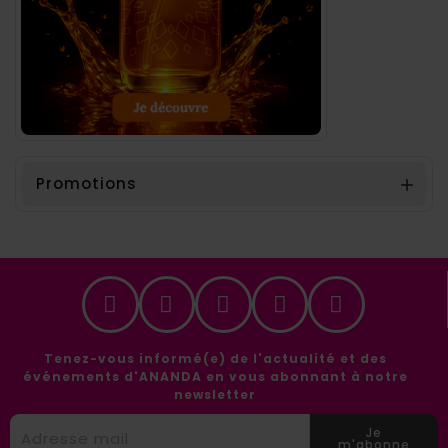
Promotions

Tenez-vous informé(e) de l'actualité et des
événements d'ANANDA en vous abonnant à notre
newsletter
Je
m'abonne