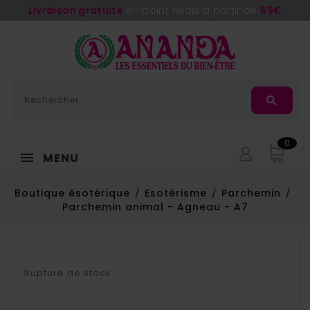
Livraison gratuite
en point relais à partir de
69€
0
MENU
Boutique ésotérique
Esotérisme
Parchemin
Parchemin animal - Agneau - A7
Rupture de stock