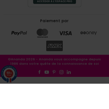
Paiement par
©Ananda 2026 - Ananda vous accompagne depuis
1986 dans votre quête de la connaissance de soi
9.8
/10
857 avis