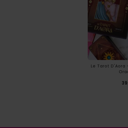
Les Aventures D'Azaïel - Conte
Le Tarot D'Aora 
Initiatique -...
Orac
14,90 €
39
Prix