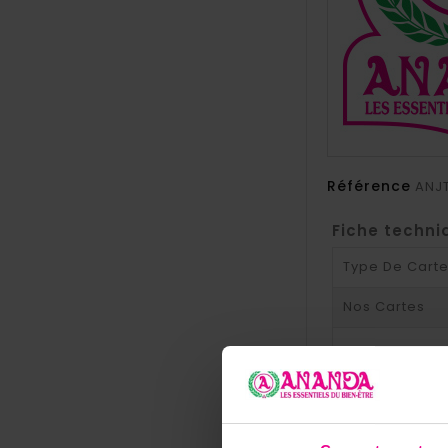
Référence
ANJ
Fiche techni
Type De Cart
Nos Cartes
Style Graphiq