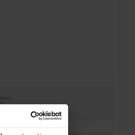
coeur
er
ts
référez
l