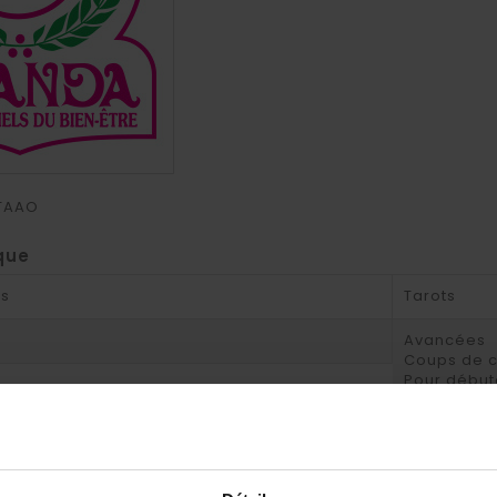
TAAO
que
es
Tarots
Avancées
Coups de 
Pour début
Pour exper
Que vous p
ue Des Cartes
Traditionne