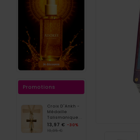
Promotions
Croix D'Ankh -
Médaille
Talismanique...
Prix
13,97 €
-30%
Prix
19,95 €
habituel