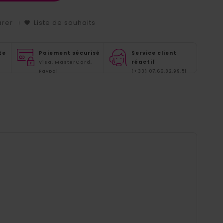
arer
Liste de souhaits
te
Paiement sécurisé
Service client
réactif
Visa, MasterCard,
Paypal
(+33) 07.66.82.99.51