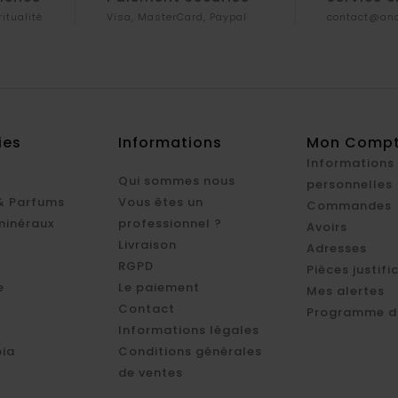
ritualité
Visa, MasterCard, Paypal
contact@ana
ies
Informations
Mon Comp
Informations
Qui sommes nous
personnelles
& Parfums
Vous êtes un
Commandes
minéraux
professionnel ?
Avoirs
Livraison
Adresses
RGPD
Pièces justifi
e
Le paiement
Mes alertes
Contact
Programme d'
Informations légales
ia
Conditions générales
de ventes