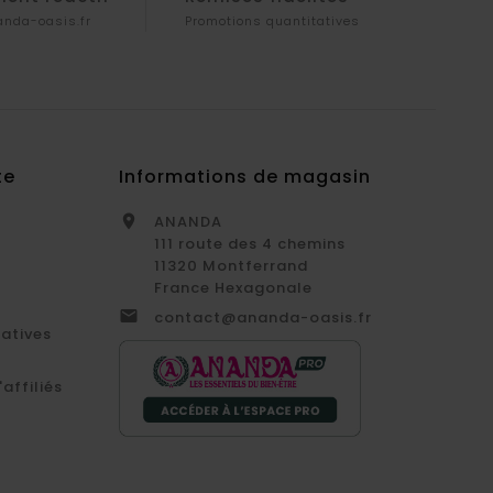
nda-oasis.fr
Promotions quantitatives
te
Informations de magasin
ANANDA

111 route des 4 chemins
11320 Montferrand
France Hexagonale

contact@ananda-oasis.fr
catives
affiliés