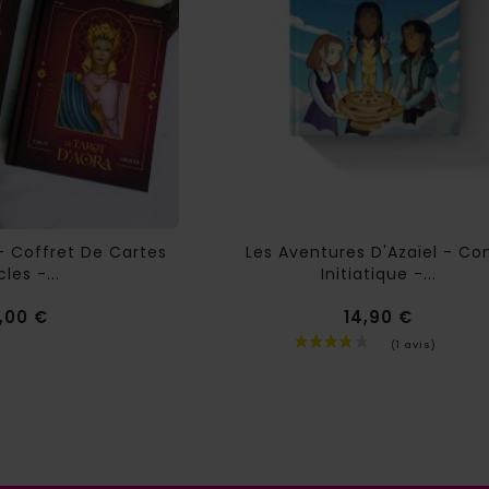
- Coffret De Cartes
Les Aventures D'Azaïel - Co
les -...
Initiatique -...
Prix
,00 €
14,90 €
Prix