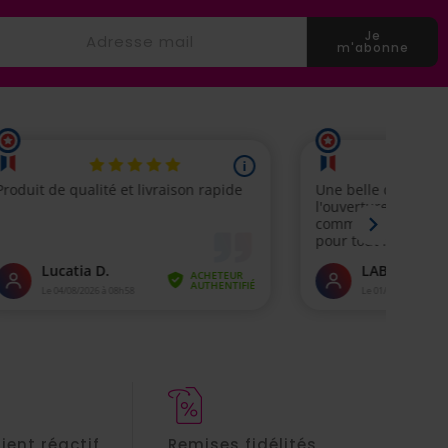
Je
m'abonne
lient réactif
Remises fidélités