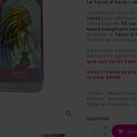
Le Tarot d'Aora - 
Connectez-vous à 
tarot
pour découvri
Composé de
78 ca
Musa Dauphant Se
émérite, le
Tarot d’
de travail artistique
Ce produit contient
Découvrez égaleme
que son livret expl
Vous trouverez plu
article dédié
.
Auteur : Musa Daup
Edition : Ananda Edi
Date de Parution : 

Quantité
Ajou
