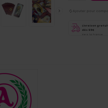

Ajouter pour comp
Livraison gratui
dès 69€
Vers la France
métropolitaine