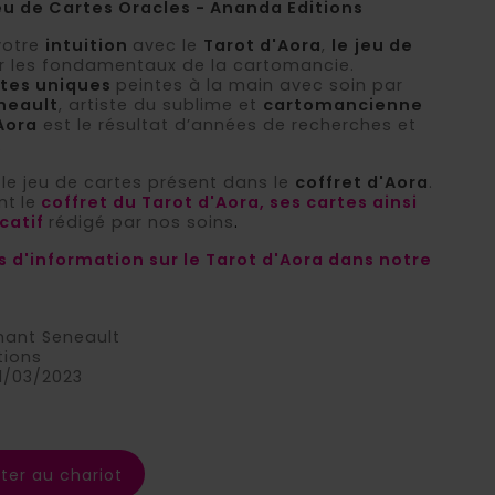
Jeu de Cartes Oracles - Ananda Editions
votre
intuition
avec le
Tarot
d'Aora
,
le
jeu de
r les fondamentaux de la cartomancie.
rtes uniques
peintes à la main avec soin par
neault
, artiste du sublime et
cartomancienne
Aora
est le résultat d’années de recherches et
.
 le jeu de cartes présent dans le
coffret d'Aora
.
nt
le
coffret du Tarot d'Aora, ses cartes ainsi
icatif
rédigé par nos soins
.
s d'information sur le Tarot d'Aora dans notre
hant Seneault
tions
01/03/2023
ter au chariot