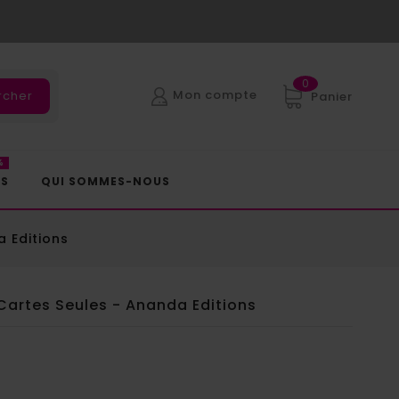
0
Mon compte
rcher
Panier
%
ES
QUI SOMMES-NOUS
a Editions
 Cartes Seules - Ananda Editions