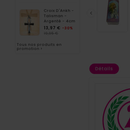
Croix D'Ankh -

Talisman -
Argenté - 4cm
Prix
13,97 €
-30%
Prix
19,95 €
habituel
Tous nos produits en
promotion

Détails