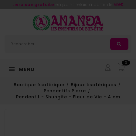
Livraison gratuite
en point relais à partir de
69€
0
MENU
Boutique ésotérique
Bijoux ésotériques
Pendentifs Pierre
Pendentif - Shungite - Fleur de Vie - 4 cm