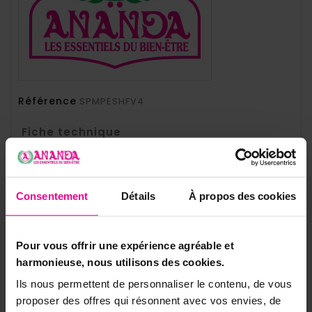
Référence
SPMPESHFV4
Fiche technique
Type De Bijoux
Pendentifs
Forme De La Pierre
Pendentifs
Consentement
Détails
À propos des cookies
Pierre
Obsidienne
Poids De La Pierre
Entre 16 et 20 grammes
Pour vous offrir une expérience agréable et
harmonieuse, nous utilisons des cookies.
Couleur De La Pierre
Noire
Ils nous permettent de personnaliser le contenu, de vous
Matériaux Des Bijoux
Pierre
proposer des offres qui résonnent avec vos envies, de