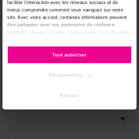
faciliter l’interaction avec les réseaux sociaux et de
Thème Du Bijou
Fleur de vie
mieux comprendre comment vous naviguez sur notre
site. Avec votre accord, certaines informations peuvent
Vertus De La Pierre
Energie
Protection
être partagées avec nos partenaires de confiance
Purification
(publicité, réseaux sociaux, analyse) afin d’enrichir votre
Spiritualité
expérience. Vous pouvez bien sûr choisir de les accepter
ou de les refuser.
Tout autoriser
8 autres produits dans la même
Personnaliser
catégorie:
Refuser