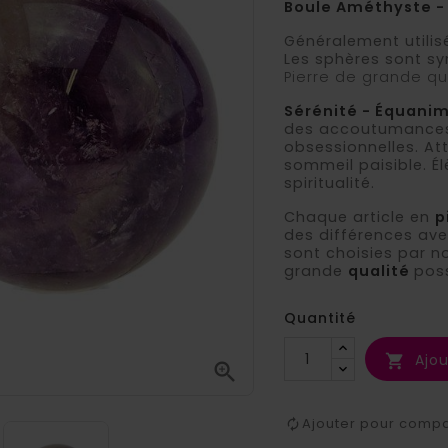
Boule Améthyste -
Généralement utilisé
Les sphères sont syn
Pierre de grande qu
Sérénité - Équanim
des accoutumances 
obsessionnelles. At
sommeil paisible. Él
spiritualité.
Chaque article en
p
des différences avec
sont choisies par n
grande
qualité
poss
Quantité
Ajou


Ajouter pour comp