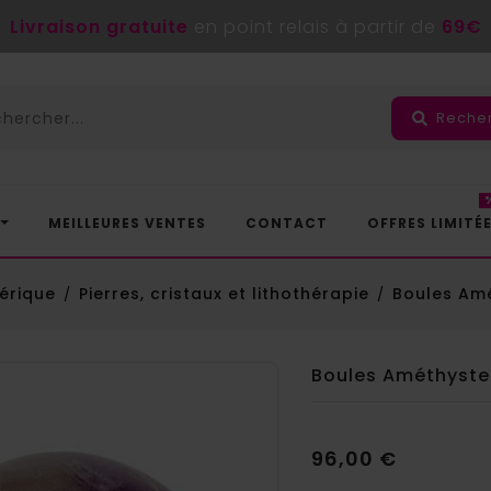
Livraison gratuite
en point relais à partir de
69€
Reche
MEILLEURES VENTES
CONTACT
OFFRES LIMITÉ
érique
Pierres, cristaux et lithothérapie
Boules Amé
Boules Améthyste
96,00 €