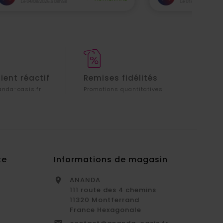
lient réactif
Remises fidélités
nda-oasis.fr
Promotions quantitatives
te
Informations de magasin
ANANDA

111 route des 4 chemins
11320 Montferrand
France Hexagonale
