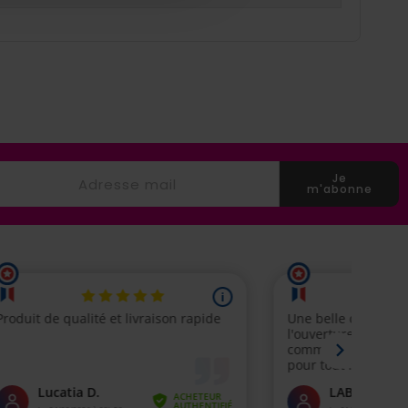
Je
m'abonne