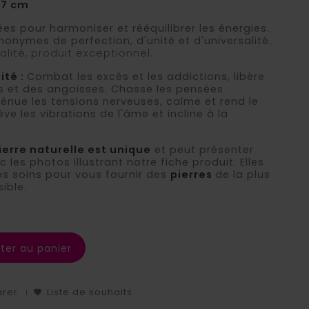
 7 cm
es pour harmoniser et rééquilibrer les énergies.
onymes de perfection, d'unité et d'universalité.
alité, produit exceptionnel.
ité :
Combat les excès et les addictions, libère
et des angoisses. Chasse les pensées
ténue les tensions nerveuses, calme et rend le
ève les vibrations de l'âme et incline à la
ierre naturelle est unique
et peut présenter
 les photos illustrant notre fiche produit. Elles
os soins pour vous fournir des
pierres
de la plus
ible.
ter au panier
arer
Liste de souhaits