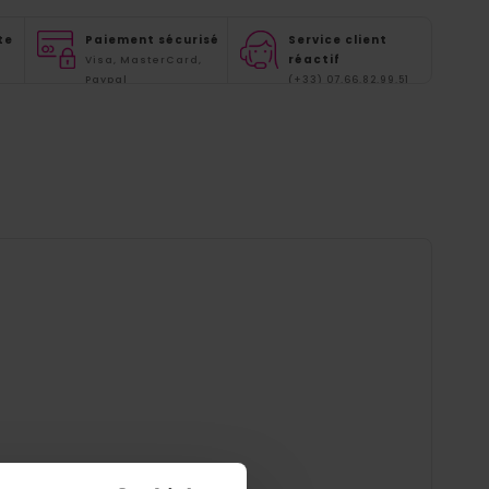
te
Paiement sécurisé
Service client
réactif
Visa, MasterCard,
Paypal
(+33) 07.66.82.99.51