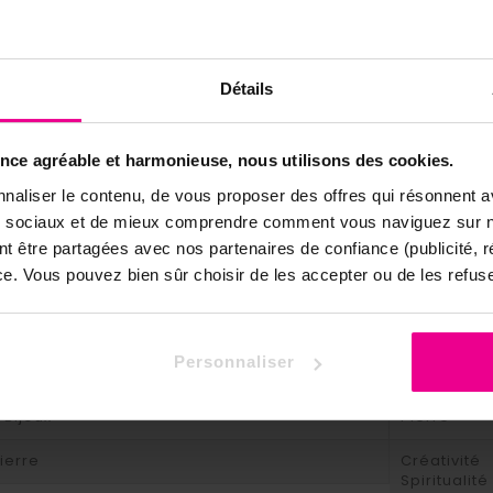
Détails
BOA7
ence agréable et harmonieuse, nous utilisons des cookies.
naliser le contenu, de vous proposer des offres qui résonnent av
que
ux sociaux et de mieux comprendre comment vous naviguez sur no
ierre
Sphères
nt être partagées avec nos partenaires de confiance (publicité, 
nce. Vous pouvez bien sûr choisir de les accepter ou de les refuse
Améthyste
erre
Supérieur 
Personnaliser
 Pierre
Violette
 Bijoux
Pierre
ierre
Créativité
Spiritualité