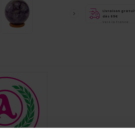
Livraison gratui

dès 69€
Vers la France
métropolitaine