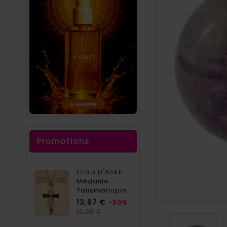
Promotions
Croix D'Ankh -
Médaille
Talismanique...
Prix
13,97 €
-30%
Prix
19,95 €
habituel