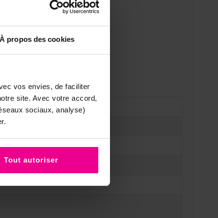
À propos des cookies
ec vos envies, de faciliter
tre site. Avec votre accord,
réseaux sociaux, analyse)
r.
à 100 grammes
Tout autoriser