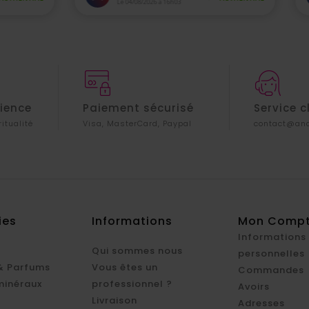
rience
Paiement sécurisé
Service c
ritualité
Visa, MasterCard, Paypal
contact@ana
ies
Informations
Mon Comp
Informations
Qui sommes nous
personnelles
& Parfums
Vous êtes un
Commandes
minéraux
professionnel ?
Avoirs
Livraison
Adresses