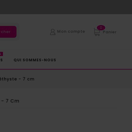
0
Mon compte
rcher
Panier
%
ES
QUI SOMMES-NOUS
thyste - 7 cm
 - 7 Cm