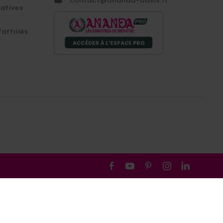
contact@ananda-oasis.fr
catives
affiliés