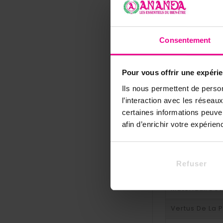
Consentement
Référence
SPM
Pour vous offrir une expéri
Ils nous permettent de person
Fiche techni
l’interaction avec les résea
Forme De La P
certaines informations peuve
afin d’enrichir votre expérie
Pierre
Poids De La Pi
Refuser
Couleur De La
Matériaux Des
Vertus De La P