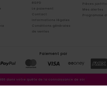
RGPD
Pièces justifi
e
Le paiement
Mes alertes
Contact
Programme d'
Informations légales
ia
Conditions générales
de ventes
Paiement par
6 dans votre quête de la connaissance de soi