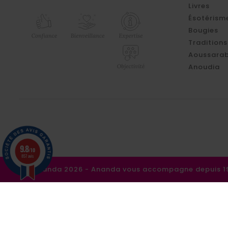
Livres
Ésotérism
Bougies
Traditions
Aoussarab
Anoudia
9.8
/10
857 avis
©Ananda 2026 - Ananda vous accompagne depuis 198