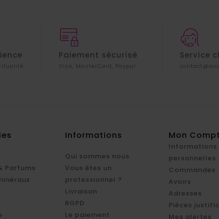
rience
Paiement sécurisé
Service c
ritualité
Visa, MasterCard, Paypal
contact@ana
ies
Informations
Mon Comp
Informations
Qui sommes nous
personnelles
& Parfums
Vous êtes un
Commandes
minéraux
professionnel ?
Avoirs
Livraison
Adresses
RGPD
Pièces justifi
e
Le paiement
Mes alertes