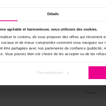
Détails
ence agréable et harmonieuse, nous utilisons des cookies.
MALQR
naliser le contenu, de vous proposer des offres qui résonnent av
ux sociaux et de mieux comprendre comment vous naviguez sur no
que
nt être partagées avec nos partenaires de confiance (publicité, 
x
Malas
nce. Vous pouvez bien sûr choisir de les accepter ou de les refuse
 Bijoux
Pierre
ierre
Apaisemen
Personnaliser
Bien-être
Harmonie
Prospérité
Pierre