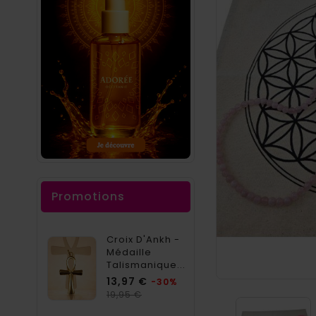
Promotions
Croix D'Ankh -
Médaille
Talismanique...
Prix
13,97 €
-30%
Prix
19,95 €
habituel