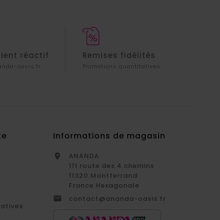
lient réactif
Remises fidélités
nda-oasis.fr
Promotions quantitatives
te
Informations de magasin
ANANDA

111 route des 4 chemins
11320 Montferrand
France Hexagonale

contact@ananda-oasis.fr
catives