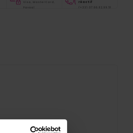
réactif
Visa, MasterCard,
Paypal
(+33) 07.66.82.99.51