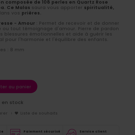
n composée de 108 perles en Quartz
Rose
apa. Ce Malas
saura vous apporter
spiritualité,
dans vos
prières.
resse - Amour
: Permet de recevoir et de donner
e ou tout témoignage d'amour. Pierre de pardon
es blessures émotionnelles et aide à guérir les
l pour l'harmonie et l'équilibre des enfants.
les : 8 mm
ter au panier
s en stock
arer
Liste de souhaits
te
Paiement sécurisé
Service client