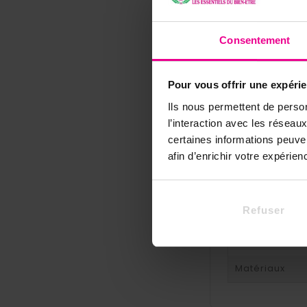
Consentement
Pour vous offrir une expéri
Référence
SPM
Ils nous permettent de person
l’interaction avec les résea
Fiche techni
certaines informations peuve
Type De Bijou
afin d’enrichir votre expérie
Matériaux Des
Vertus De La P
Refuser
Matériaux