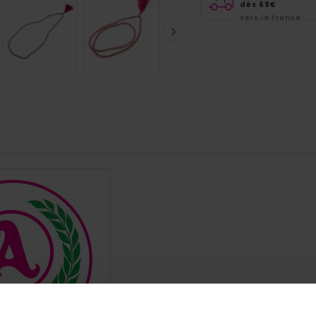
dès 69€
Vers la France

métropolitaine