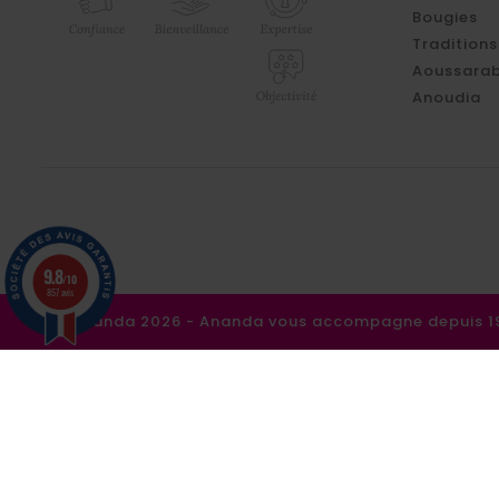
Bougies
Traditions
Aoussarab
Anoudia
9.8
/10
857 avis
©Ananda 2026 - Ananda vous accompagne depuis 198