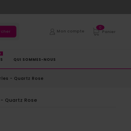
0
Mon compte
rcher
Panier
%
ES
QUI SOMMES-NOUS
rles - Quartz Rose
 - Quartz Rose