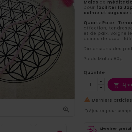
Malas
de
méditatio
pour
faciliter la J
calme et sagesse
Quartz Rose : Tend
affection, tendress
et de paix. Soigne l
peines de cœur. Idéa
Dimensions des per
Poids Malas 80g
Quantité
Ajou


Derniers article

Ajouter pour comp
Livraison gratui