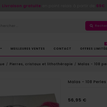
Livraison gratuite
en point relais à partir de
69€
Reche
MEILLEURES VENTES
CONTACT
OFFRES LIMITÉ
que
Pierres, cristaux et lithothérapie
Malas - 108 pe
Malas - 108 Perles
56,95 €