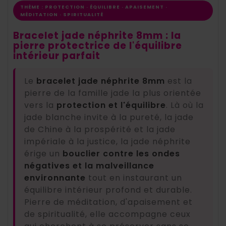
THÈME : PROTECTION · ÉQUILIBRE · APAISEMENT ·
MÉDITATION · SPIRITUALITÉ
Bracelet jade néphrite 8mm : la
pierre protectrice de l'équilibre
intérieur parfait
Le
bracelet jade néphrite 8mm
est la
pierre de la famille jade la plus orientée
vers la
protection et l'équilibre
. Là où la
jade blanche invite à la pureté, la jade
de Chine à la prospérité et la jade
impériale à la justice, la jade néphrite
érige un
bouclier contre les ondes
négatives et la malveillance
environnante
tout en instaurant un
équilibre intérieur profond et durable.
Pierre de méditation, d'apaisement et
de spiritualité, elle accompagne ceux