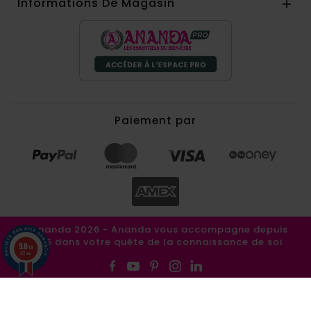
Informations De Magasin

Paiement par
©Ananda 2026 - Ananda vous accompagne depuis
1986 dans votre quête de la connaissance de soi
9.8
/10
857 avis