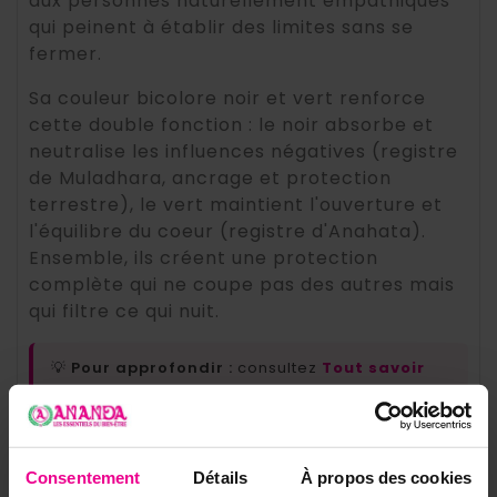
aux personnes naturellement empathiques
qui peinent à établir des limites sans se
fermer.
Sa couleur bicolore noir et vert renforce
cette double fonction : le noir absorbe et
neutralise les influences négatives (registre
de Muladhara, ancrage et protection
terrestre), le vert maintient l'ouverture et
l'équilibre du coeur (registre d'Anahata).
Ensemble, ils créent une protection
complète qui ne coupe pas des autres mais
qui filtre ce qui nuit.
💡
Pour approfondir :
consultez
Tout savoir
sur l'utilisation des pierres, cristaux et
minéraux
et
Pourquoi les pierres sont
importantes en spiritualité
.
Consentement
Détails
À propos des cookies