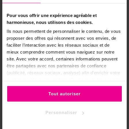
⚖️ Équilibre intérieur parfait : l'autre
face de la protection
Pour vous offrir une expérience agréable et
La jade néphrite ne se contente pas de
harmonieuse, nous utilisons des cookies.
protéger : elle instaure un
équilibre
Ils nous permettent de personnaliser le contenu, de vous
intérieur que les influences extérieures
proposer des offres qui résonnent avec vos envies, de
perturbent moins facilement
. Cet équilibre
faciliter l’interaction avec les réseaux sociaux et de
est son second registre d'action, aussi
mieux comprendre comment vous naviguez sur notre
important que la protection elle-même. Car
site. Avec votre accord, certaines informations peuvent
un être déséquilibré est vulnérable non pas
être partagées avec nos partenaires de confiance
parce qu'il manque de bouclier, mais parce
(publicité, réseaux sociaux, analyse) afin d’enrichir votre
que ses propres fluctuations internes créent
expérience. Vous pouvez bien sûr choisir de les accepter
des failles dans son champ énergétique.
ou de les refuser.
La jade néphrite agit simultanément sur les
Tout autoriser
deux fronts : elle consolide la cohérence du
champ intérieur (équilibre) tout en filtrant
Personnaliser
ce qui tente de le perturber depuis
l'extérieur (protection). Cette double action
en fait une pierre de méditation