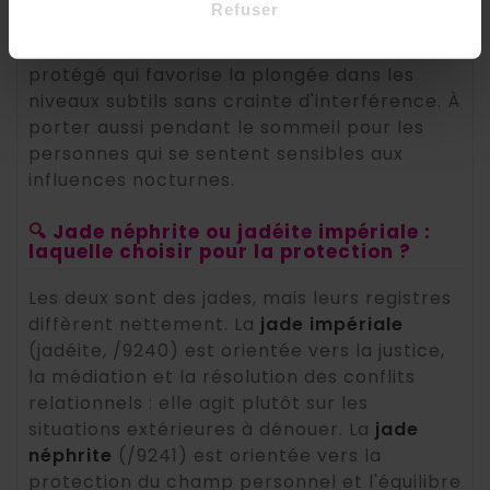
Refuser
particulièrement appréciée : en séance, elle
maintient un espace intérieur stable et
protégé qui favorise la plongée dans les
niveaux subtils sans crainte d'interférence. À
porter aussi pendant le sommeil pour les
personnes qui se sentent sensibles aux
influences nocturnes.
🔍 Jade néphrite ou jadéite impériale :
laquelle choisir pour la protection ?
Les deux sont des jades, mais leurs registres
diffèrent nettement. La
jade impériale
(jadéite, /9240) est orientée vers la justice,
la médiation et la résolution des conflits
relationnels : elle agit plutôt sur les
situations extérieures à dénouer. La
jade
néphrite
(/9241) est orientée vers la
protection du champ personnel et l'équilibre