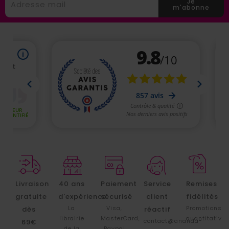
Je
m'abonne
Livraison
40 ans
Paiement
Service
Remises
gratuite
d'expérience
sécurisé
client
fidélités
La
Visa,
Promotions
dès
réactif
librairie
MasterCard,
quantitative
contact@ananda-
69€
de la
Paypal