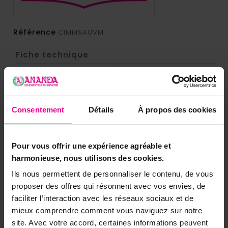
Référence
CIMMSAUVM
Fiche technique
Type D'objet Maçonnique
Sautoirs
Rite Maçonnique
Memphis Misraim
Consentement
Détails
À propos des cookies
Grade Maçonnique
Vénérable Maitre
Pour vous offrir une expérience agréable et
harmonieuse, nous utilisons des cookies.
8 autres produits dans la même
Ils nous permettent de personnaliser le contenu, de vous
proposer des offres qui résonnent avec vos envies, de
catégorie:
faciliter l’interaction avec les réseaux sociaux et de
mieux comprendre comment vous naviguez sur notre
site. Avec votre accord, certaines informations peuvent