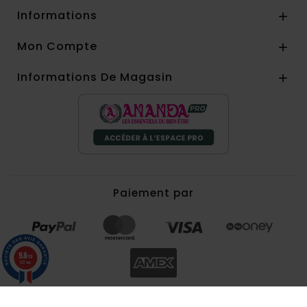
Informations

Mon Compte

Informations De Magasin

Paiement par
9.8
/10
857 avis
©Ananda 2026 - Ananda vous accompagne depuis