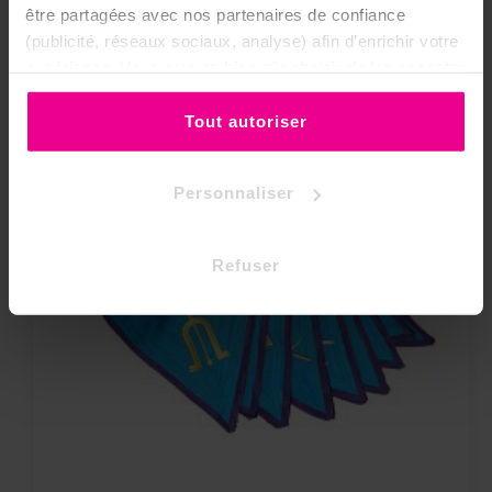
être partagées avec nos partenaires de confiance
(publicité, réseaux sociaux, analyse) afin d’enrichir votre
expérience. Vous pouvez bien sûr choisir de les accepter
ou de les refuser.
Tout autoriser
Personnaliser
Refuser