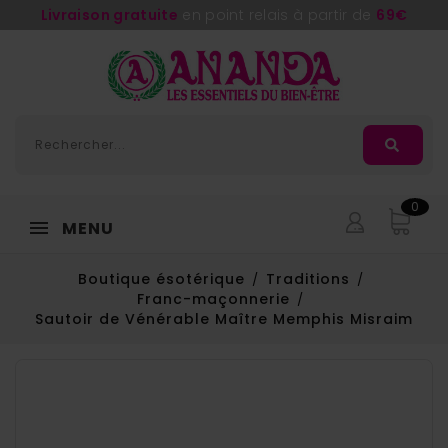
Livraison gratuite
en point relais à partir de
69€
0
MENU
Boutique ésotérique
Traditions
Franc-maçonnerie
Sautoir de Vénérable Maître Memphis Misraim