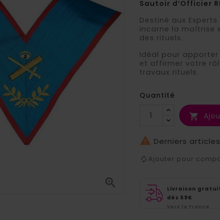
Sautoir d’Officier 
Destiné aux Experts
incarne la maîtris
des rituels.
Idéal pour apporter
et affirmer votre rô
travaux rituels.
Quantité
Ajou


Derniers article
Ajouter pour comp

Livraison gratui
dès 69€
Vers la France
métropolitaine