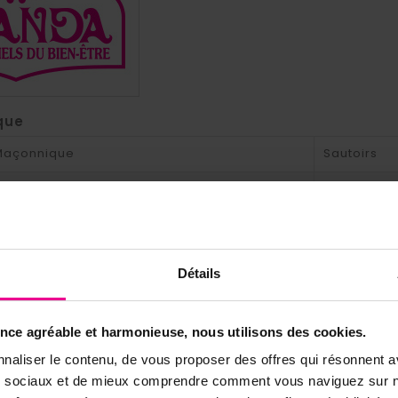
que
 Maçonnique
Sautoirs
que
R.E.A.A
Détails
duits dans la même catégorie:
ence agréable et harmonieuse, nous utilisons des cookies.
naliser le contenu, de vous proposer des offres qui résonnent av
ux sociaux et de mieux comprendre comment vous naviguez sur no