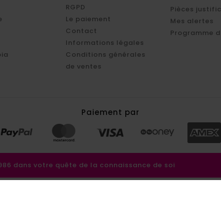
RGPD
Pièces justifi
e
Le paiement
Mes alertes
Contact
Programme d'
Informations légales
ia
Conditions générales
de ventes
Paiement par
6 dans votre quête de la connaissance de soi