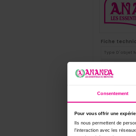
Fiche techni
Type D'objet
Rite Maçonni
Consentement
8 autres pro
Pour vous offrir une expéri
Ils nous permettent de person
l’interaction avec les résea