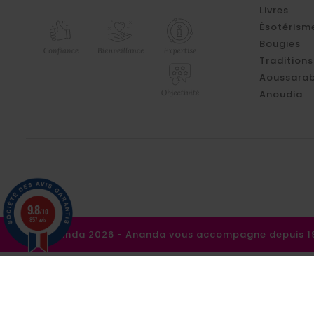
Livres
Ésotérism
Bougies
Traditions
Aoussarab
Anoudia
9.8
/10
857 avis
©Ananda 2026 - Ananda vous accompagne depuis 198