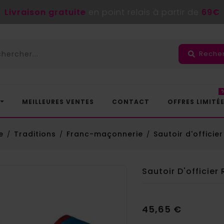
Livraison gratuite
en point relais à partir de
69€
Reche
MEILLEURES VENTES
CONTACT
OFFRES LIMITÉ
e
Traditions
Franc-maçonnerie
Sautoir d'officie
Sautoir D'officier
45,65 €