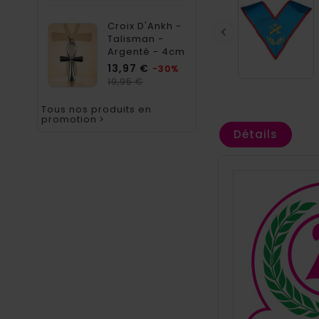
Croix D'Ankh -

Talisman -
Argenté - 4cm
Prix
13,97 €
-30%
Prix
19,95 €
habituel
Tous nos produits en
promotion

Détails