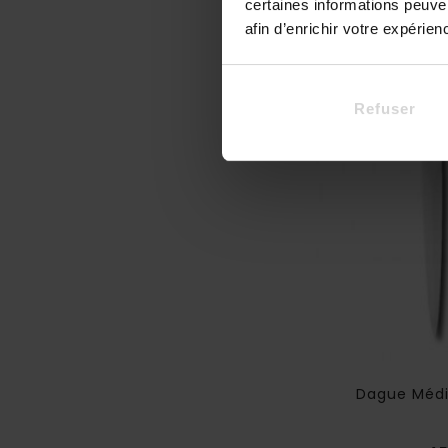
certaines informations peuve
afin d’enrichir votre expérie
Refuser
ague Templière Croix Rouge - 40
Dague Médi
Cm