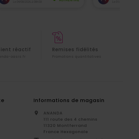
lient réactif
Remises fidélités
nda-oasis.fr
Promotions quantitatives
te
Informations de magasin
ANANDA

111 route des 4 chemins
11320 Montferrand
France Hexagonale