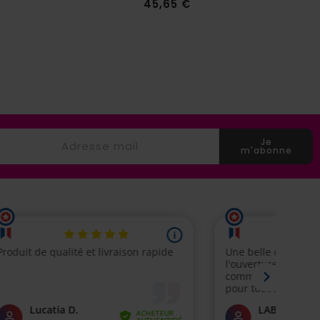
Prix
45,65 €
Je
m'abonne