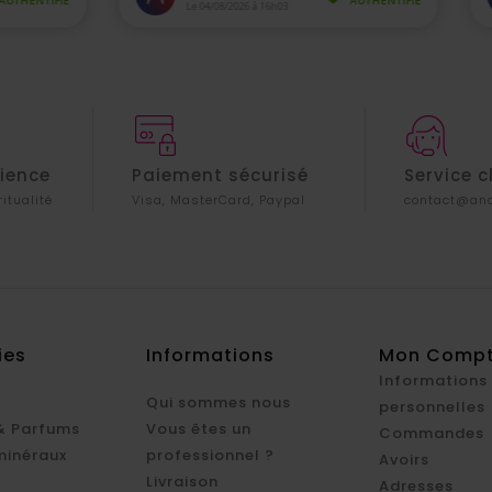
rience
Paiement sécurisé
Service c
ritualité
Visa, MasterCard, Paypal
contact@ana
ies
Informations
Mon Comp
Informations
Qui sommes nous
personnelles
& Parfums
Vous êtes un
Commandes
minéraux
professionnel ?
Avoirs
Livraison
Adresses