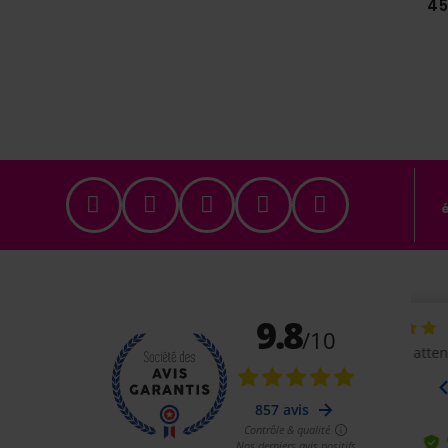
Prix
44,65 €
45