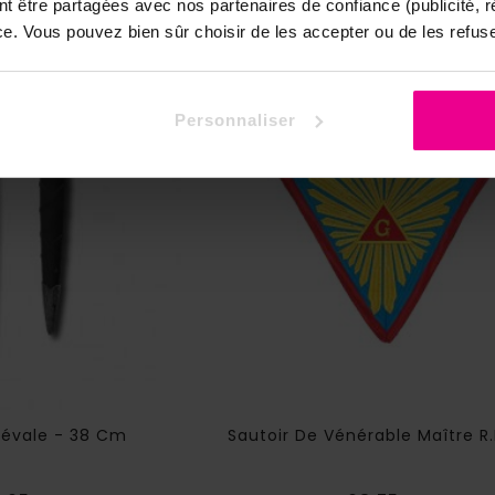
nt être partagées avec nos partenaires de confiance (publicité, 
nce. Vous pouvez bien sûr choisir de les accepter ou de les refuse
Personnaliser
évale - 38 Cm
Sautoir De Vénérable Maître R.