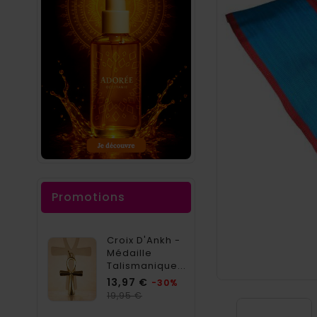
Promotions
Croix D'Ankh -
Médaille
Talismanique...
Prix
13,97 €
-30%
Prix
19,95 €
habituel