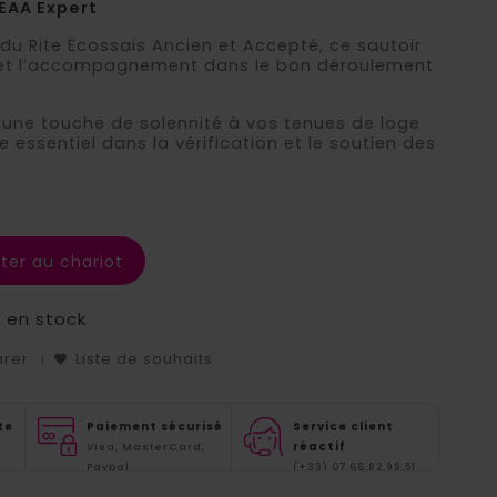
REAA Expert
 du Rite Écossais Ancien et Accepté, ce sautoir
e et l’accompagnement dans le bon déroulement
 une touche de solennité à vos tenues de loge
le essentiel dans la vérification et le soutien des
ter au chariot
s en stock
arer
Liste de souhaits
te
Paiement sécurisé
Service client
réactif
Visa, MasterCard,
Paypal
(+33) 07.66.82.99.51