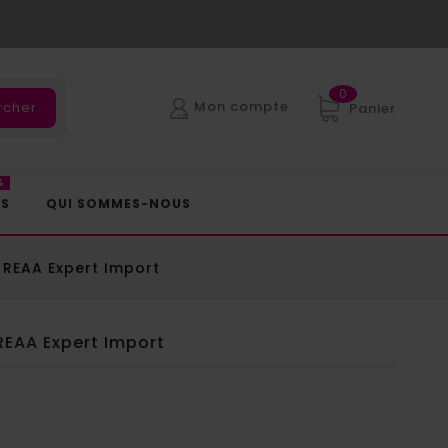
0
Mon compte
rcher
Panier
%
ES
QUI SOMMES-NOUS
r REAA Expert Import
 REAA Expert Import