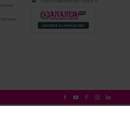

contact@ananda-oasis.fr
catives
affiliés