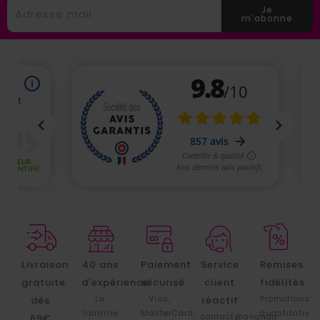
Je
m'abonne
Livraison
40 ans
Paiement
Service
Remises
gratuite
d'expérience
sécurisé
client
fidélités
La
Visa,
Promotions
dès
réactif
librairie
MasterCard,
quantitative
contact@ananda-
69€