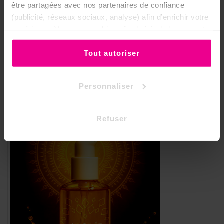
être partagées avec nos partenaires de confiance
Matériaux
Métal et bois
(publicité, réseaux sociaux, analyse) afin d’enrichir votre
expérience. Vous pouvez bien sûr choisir de les accepter
ou de les refuser.
Tout autoriser
Personnaliser
Refuser