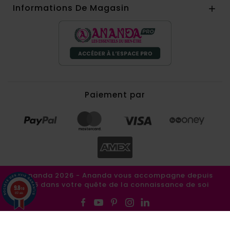
Informations De Magasin

Paiement par
©Ananda 2026 - Ananda vous accompagne depuis
1986 dans votre quête de la connaissance de soi
9.8
/10
857 avis