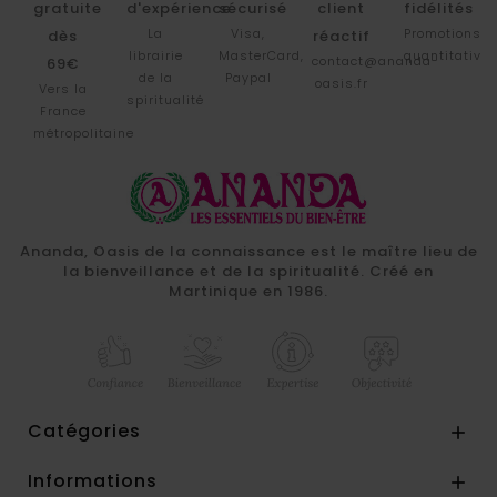
gratuite
d'expérience
sécurisé
client
fidélités
La
Visa,
Promotions
dès
réactif
librairie
MasterCard,
quantitative
contact@ananda-
69€
de la
Paypal
oasis.fr
Vers la
spiritualité
France
métropolitaine
Ananda, Oasis de la connaissance est le maître lieu de
la bienveillance et de la spiritualité. Créé en
Martinique en 1986.
Catégories

Informations
