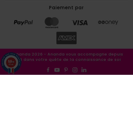
Paiement par
©Ananda 2026 - Ananda vous accompagne depuis
1986 dans votre quête de la connaissance de soi
9.8
/10
857 avis