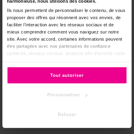
harmonieuse, nous utilisons des cookies.
Ils nous permettent de personnaliser le contenu, de vous
proposer des offres qui résonnent avec vos envies, de
faciliter l’interaction avec les réseaux sociaux et de
mieux comprendre comment vous naviguez sur notre
site. Avec votre accord, certaines informations peuvent
être partagées avec nos partenaires de confiance
(publicité, réseaux sociaux, analyse) afin d’enrichir votre
expérience. Vous pouvez bien sûr choisir de les accepter
Fiche technique
ou de les refuser.
Type D'encens
Dhoops
Tout autoriser
Parfum D'encens
Benjoin
Personnaliser
Thème D'encens
Prospérité - Réussite
Marque D'encens
.Autres Marques
Refuser