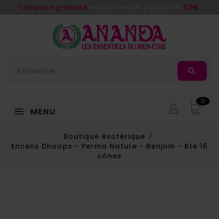
Livraison gratuite
en point relais à partir de
69€
0
MENU
Boutique ésotérique
Encens Dhoops - Perma Nature - Benjoin - Bte 16
cônes