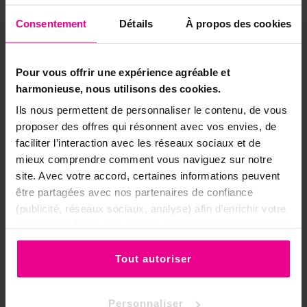
Consentement
Détails
À propos des cookies
Pour vous offrir une expérience agréable et
harmonieuse, nous utilisons des cookies.
Ils nous permettent de personnaliser le contenu, de vous
proposer des offres qui résonnent avec vos envies, de
faciliter l’interaction avec les réseaux sociaux et de
mieux comprendre comment vous naviguez sur notre
site. Avec votre accord, certaines informations peuvent
être partagées avec nos partenaires de confiance
(publicité, réseaux sociaux, analyse) afin d’enrichir votre
Référence
PIBRQU1
expérience. Vous pouvez bien sûr choisir de les accepter
ou de les refuser.
Fiche technique
Tout autoriser
Couleur
Blanc
Forme De La Pierre
Pierres brutes
Personnaliser