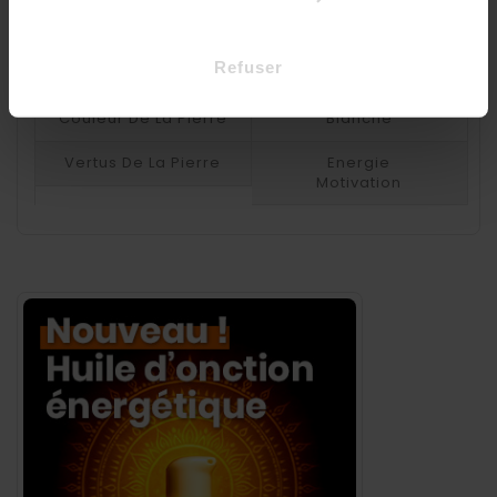
Pierre
Cristal de roche
Refuser
Poids De La Pierre
Supérieur à 100 grammes
Couleur De La Pierre
Blanche
Vertus De La Pierre
Energie
Motivation