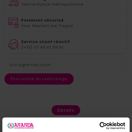
Vers la France métropolitaine
Paiement sécurisé
Visa, MasterCard, Paypal
Service client réactif
(+33) 07.66.82.99.51
Être notifié du restockage
Détails