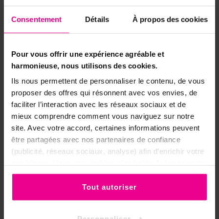
Consentement
Détails
À propos des cookies
Pour vous offrir une expérience agréable et
Référence
harmonieuse, nous utilisons des cookies.
SPG-QUAB
Ils nous permettent de personnaliser le contenu, de vous
proposer des offres qui résonnent avec vos envies, de
faciliter l’interaction avec les réseaux sociaux et de
4 autres produits dans la même
mieux comprendre comment vous naviguez sur notre
site. Avec votre accord, certaines informations peuvent
catégorie:
être partagées avec nos partenaires de confiance
(publicité, réseaux sociaux, analyse) afin d’enrichir votre
expérience. Vous pouvez bien sûr choisir de les accepter
ou de les refuser.
Tout autoriser
Personnaliser