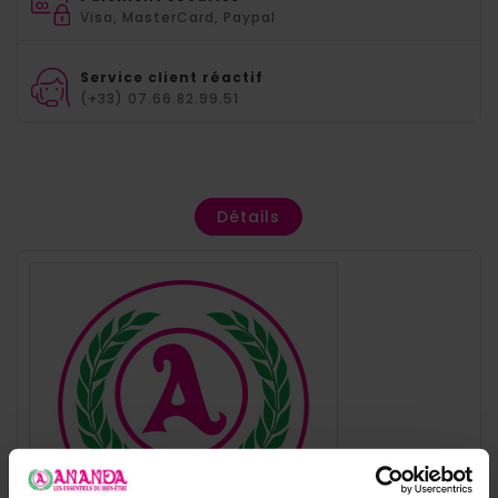
Visa, MasterCard, Paypal
Service client réactif
(+33) 07.66.82.99.51
Détails