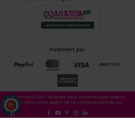
Paiement par
©Ananda 2026 - Ananda vous accompagne depuis
1986 dans votre quête de la connaissance de soi
9.8
/10
857 avis