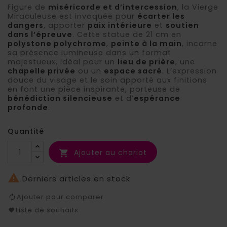
Figure de
miséricorde et d’intercession
, la Vierge
Miraculeuse est invoquée pour
écarter les
dangers
, apporter
paix intérieure
et
soutien
dans l’épreuve
. Cette statue de 21 cm en
(1 avis)
polystone polychrome
,
peinte à la main
, incarne
sa présence lumineuse dans un format
majestueux, idéal pour un
lieu de prière
, une
chapelle privée
ou un
espace sacré
. L’expression
douce du visage et le soin apporté aux finitions
en font une pièce inspirante, porteuse de
bénédiction silencieuse
et d’
espérance
profonde
.
Quantité
Ajouter au chariot


Derniers articles en stock
Ajouter pour comparer
Liste de souhaits