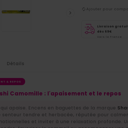
Ajouter pour comp

Livraison gratui
dès 69€
Vers la France
métropolitaine
Détails
ENT & REPOS
hi Camomille : l'apaisement et le repos
 qui apaise. Encens en baguettes de la marque
Sha
 senteur tendre et herbacée, réputée pour calmer l'
otionnelles et inviter à une relaxation profonde. Un