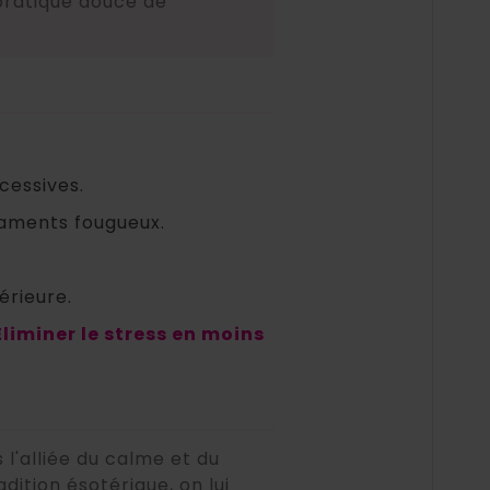
pratique douce de
xcessives.
aments fougueux.
érieure.
Éliminer le stress en moins
 l'alliée du calme et du
adition ésotérique, on lui