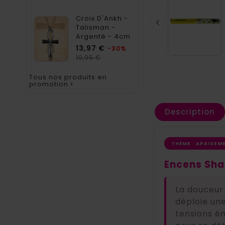
Croix D'Ankh -

Talisman -
Argenté - 4cm
Prix
13,97 €
-30%
Prix
19,95 €
habituel
Tous nos produits en
promotion

Description
THÈME : APAISEM
Encens Shas
La douceur
déploie une
tensions ém