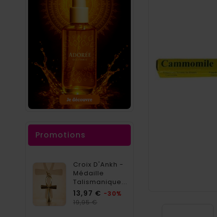
Promotions
Croix D'Ankh -
Médaille
Talismanique...
Prix
13,97 €
-30%
Prix
19,95 €
habituel