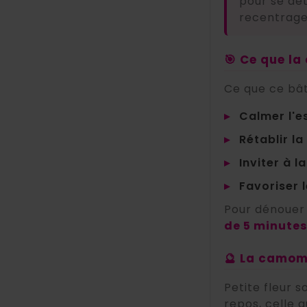
pour se dé
recentrage
🎯 Ce que la
Ce que ce bât
▸
Calmer l'es
▸
Rétablir la
▸
Inviter à l
▸
Favoriser 
Pour dénouer 
de 5 minutes
🔮 La camomil
Petite fleur s
repos, celle q