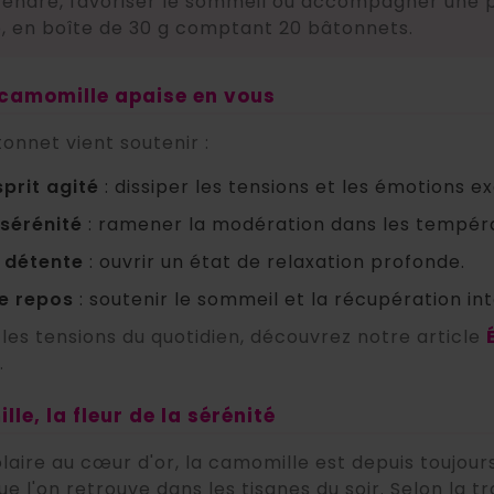
tendre, favoriser le sommeil ou accompagner une 
, en boîte de 30 g comptant 20 bâtonnets.
 camomille apaise en vous
onnet vient soutenir :
prit agité
: dissiper les tensions et les émotions e
 sérénité
: ramener la modération dans les tempér
a détente
: ouvrir un état de relaxation profonde.
le repos
: soutenir le sommeil et la récupération int
les tensions du quotidien, découvrez notre article
.
le, la fleur de la sérénité
olaire au cœur d'or, la camomille est depuis toujours
ue l'on retrouve dans les tisanes du soir. Selon la tr