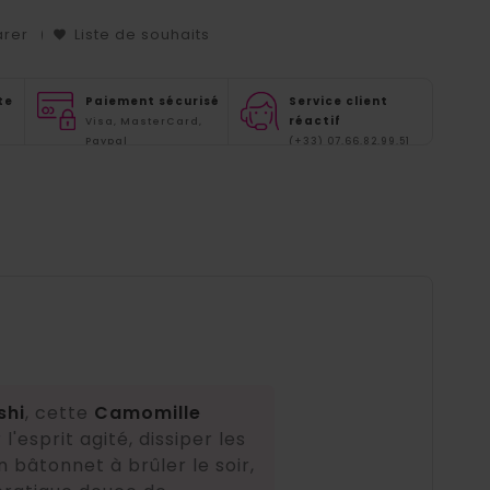
arer
Liste de souhaits
te
Paiement sécurisé
Service client
réactif
Visa, MasterCard,
Paypal
(+33) 07.66.82.99.51
shi
, cette
Camomille
esprit agité, dissiper les
 bâtonnet à brûler le soir,