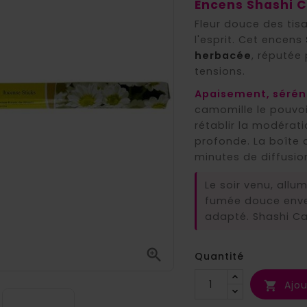
Encens Shashi C
Fleur douce des tisa
l'esprit. Cet encens
herbacée
, réputée 
tensions.
Apaisement, séréni
camomille le pouvo
rétablir la modérati
profonde. La boîte 
minutes de diffusio
Le soir venu, allu
fumée douce enve
adapté. Shashi Ca

Quantité
Ajou
