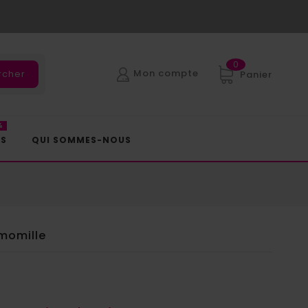
0
Mon compte
rcher
Panier
%
ES
QUI SOMMES-NOUS
momille