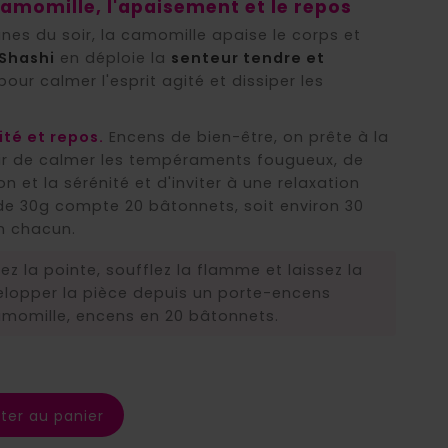
amomille, l'apaisement et le repos
nes du soir, la camomille apaise le corps et
Shashi
en déploie la
senteur tendre et
pour calmer l'esprit agité et dissiper les
té et repos.
Encens de bien-être, on prête à la
ir de calmer les tempéraments fougueux, de
on et la sérénité et d'inviter à une relaxation
de 30g compte 20 bâtonnets, soit environ 30
n chacun.
mez la pointe, soufflez la flamme et laissez la
lopper la pièce depuis un porte-encens
momille, encens en 20 bâtonnets.
ter au panier