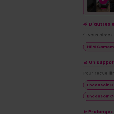
🌱 D'autres
Si vous aimez 
HEM Camomi
🪔 Un suppo
Pour recueill
Encensoir C
Encensoir 
✨ Prolongez