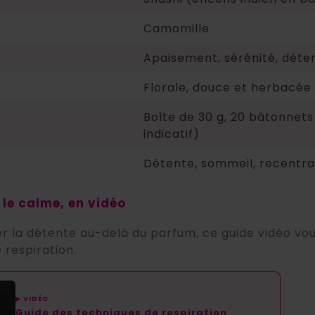
Camomille
Apaisement, sérénité, déte
Florale, douce et herbacée
Boîte de 30 g, 20 bâtonnets
indicatif)
Détente, sommeil, recentra
 le calme, en vidéo
r la détente au-delà du parfum, ce guide vidéo v
 respiration.
▶ VIDÉO
Guide des techniques de respiration