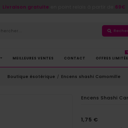
Livraison gratuite
en point relais à partir de
69€
Reche
MEILLEURES VENTES
CONTACT
OFFRES LIMITÉ
Boutique ésotérique
Encens shashi Camomille
Encens Shashi Ca
1,75 €