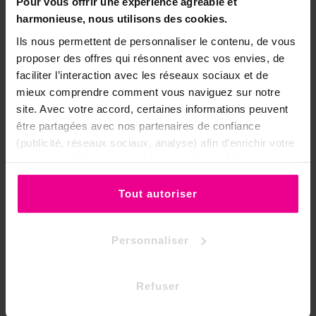
Pour vous offrir une expérience agréable et
harmonieuse, nous utilisons des cookies.
Ils nous permettent de personnaliser le contenu, de vous
proposer des offres qui résonnent avec vos envies, de
faciliter l’interaction avec les réseaux sociaux et de
mieux comprendre comment vous naviguez sur notre
site. Avec votre accord, certaines informations peuvent
être partagées avec nos partenaires de confiance
(publicité, réseaux sociaux, analyse) afin d’enrichir votre
expérience. Vous pouvez bien sûr choisir de les accepter
Référence
ESO-PDG-OBB
ou de les refuser.
Tout autoriser
Fiche technique
Style Du Pendule
Cône
Personnaliser
Propriété Du Pendule
Diffuseur
Pierre
Obsidienne
Refuser
Niveau Du Pendule
Usages multiples