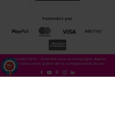
Paiement par
©Ananda 2026 - Ananda vous accompagne depuis
1986 dans votre quête de la connaissance de soi
9.8
/10
857 avis