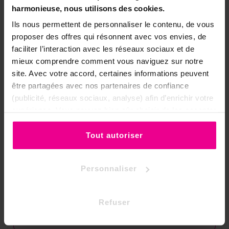
harmonieuse, nous utilisons des cookies.
Senteur
Violette
Ils nous permettent de personnaliser le contenu, de vous
Encens en bâtonnets,
Format
proposer des offres qui résonnent avec vos envies, de
20g
faciliter l’interaction avec les réseaux sociaux et de
mieux comprendre comment vous naviguez sur notre
Purification, protection,
Thème
site. Avec votre accord, certaines informations peuvent
bouclier
être partagées avec nos partenaires de confiance
(publicité, réseaux sociaux, analyse) afin d’enrichir votre
🎥 Activer une protection en vidéo
expérience. Vous pouvez bien sûr choisir de les accepter
ou de les refuser.
En écho à la protection de l'archange, ce
Tout autoriser
rituel guidé montre comment envelopper un
lieu d'une atmosphère protectrice :
Personnaliser
▶ RITUEL GUIDÉ
Activer une protection
▶
Refuser
Voir le rituel sur notre chaîne
YouTube