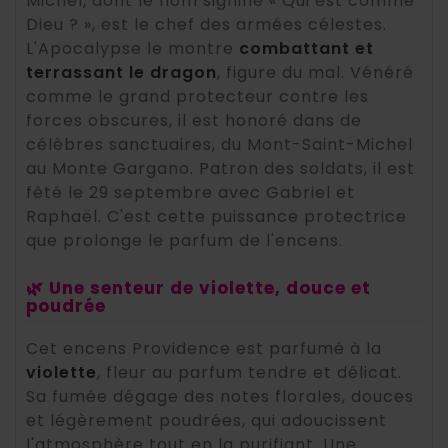
Michel, dont le nom signifie « Qui est comme
Dieu ? », est le chef des armées célestes.
L'Apocalypse le montre
combattant et
terrassant le dragon
, figure du mal. Vénéré
comme le grand protecteur contre les
forces obscures, il est honoré dans de
célèbres sanctuaires, du Mont-Saint-Michel
au Monte Gargano. Patron des soldats, il est
fêté le 29 septembre avec Gabriel et
Raphaël. C'est cette puissance protectrice
que prolonge le parfum de l'encens.
🌿 Une senteur de violette, douce et
poudrée
Cet encens Providence est parfumé à la
violette
, fleur au parfum tendre et délicat.
Sa fumée dégage des notes florales, douces
et légèrement poudrées, qui adoucissent
l'atmosphère tout en la purifiant. Une