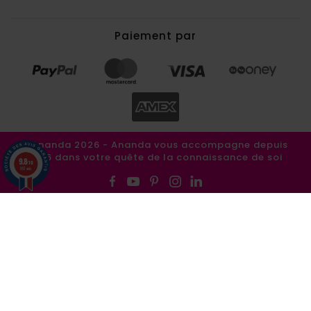
Paiement par
©Ananda 2026 - Ananda vous accompagne depuis
1986 dans votre quête de la connaissance de soi
9.8
/10
857 avis