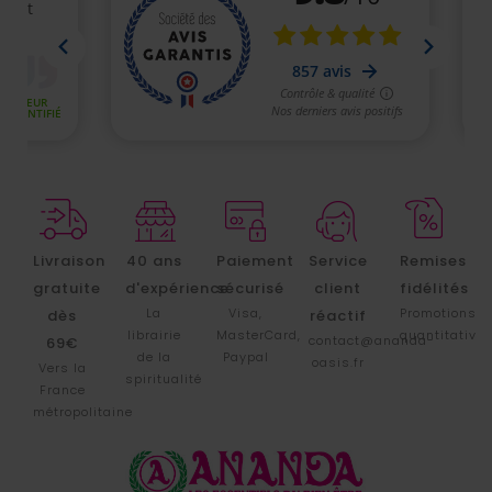
Livraison
40 ans
Paiement
Service
Remises
gratuite
d'expérience
sécurisé
client
fidélités
La
Visa,
Promotions
dès
réactif
librairie
MasterCard,
quantitative
contact@ananda-
69€
de la
Paypal
oasis.fr
Vers la
spiritualité
France
métropolitaine