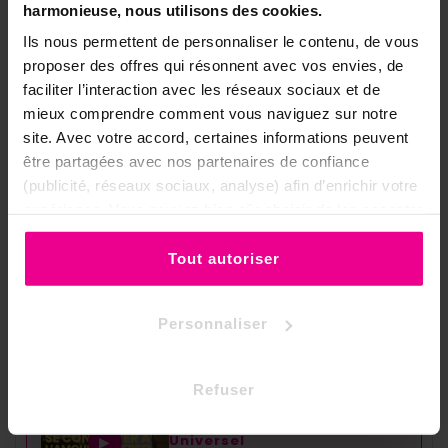
harmonieuse, nous utilisons des cookies.
Gamme
Providence
Ils nous permettent de personnaliser le contenu, de vous
proposer des offres qui résonnent avec vos envies, de
Senteur
Myrrhe
faciliter l’interaction avec les réseaux sociaux et de
Encens en bâtonnets,
mieux comprendre comment vous naviguez sur notre
Format
20g
site. Avec votre accord, certaines informations peuvent
être partagées avec nos partenaires de confiance
Confiance, foi, intuition,
(publicité, réseaux sociaux, analyse) afin d’enrichir votre
Thème
intériorité
expérience. Vous pouvez bien sûr choisir de les accepter
ou de les refuser.
🎥 Se connecter à l'amour en vidéo
Tout autoriser
En écho à la petite voie de l'amour, cette
méditation guidée invite à s'ouvrir à l'amour
Personnaliser
universel :
Refuser
▶ MÉDITATION GUIDÉE
Se connecter à l'Amour
Universel
▶