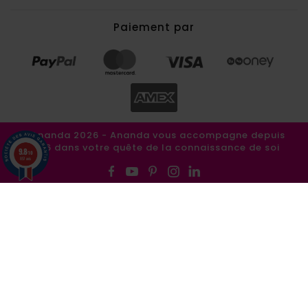
Paiement par
©Ananda 2026 - Ananda vous accompagne depuis
1986 dans votre quête de la connaissance de soi
9.8
/10
857 avis