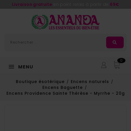
Livraison gratuite
en point relais à partir de
69€
0
MENU
Boutique ésotérique
Encens naturels
Encens Baguette
Encens Providence Sainte Thérèse - Myrrhe - 20g