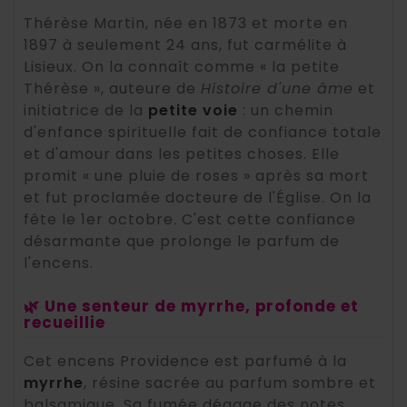
Thérèse Martin, née en 1873 et morte en
1897 à seulement 24 ans, fut carmélite à
Lisieux. On la connaît comme « la petite
Thérèse », auteure de
Histoire d'une âme
et
initiatrice de la
petite voie
: un chemin
d'enfance spirituelle fait de confiance totale
et d'amour dans les petites choses. Elle
promit « une pluie de roses » après sa mort
et fut proclamée docteure de l'Église. On la
fête le 1er octobre. C'est cette confiance
désarmante que prolonge le parfum de
l'encens.
🌿 Une senteur de myrrhe, profonde et
recueillie
Cet encens Providence est parfumé à la
myrrhe
, résine sacrée au parfum sombre et
balsamique. Sa fumée dégage des notes