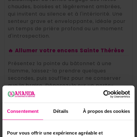
chaudes, boisées et légèrement ambrées,
qui invitent au silence et à l'intériorité. Une
senteur grave et enveloppante, idéale pour
un temps de prière profond ou un moment
d'introspection.
🔥 Allumer votre encens Sainte Thérèse
Présentez la pointe du bâtonnet à une
flamme, laissez-la prendre quelques
secondes, puis soufflez pour ne conserver
que la braise. Déposez-le sur un porte-
encens adapté, dans une pièce aérée, et
laissez la fumée se répandre. Un geste idéal
pour ouvrir une prière ou un temps d'écoute
Consentement
Détails
À propos des cookies
intérieure.
📋 La fiche en un coup d'œil
Pour vous offrir une expérience agréable et