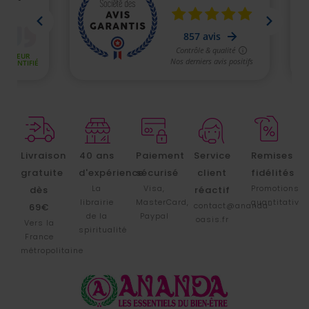
Livraison
40 ans
Paiement
Service
Remises
gratuite
d'expérience
sécurisé
client
fidélités
La
Visa,
Promotions
dès
réactif
librairie
MasterCard,
quantitative
contact@ananda-
69€
de la
Paypal
oasis.fr
Vers la
spiritualité
France
métropolitaine