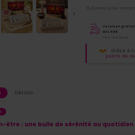
Ajouter pour comp

Livraison gratui
dès 69€
Vers la France
métropolitaine
Grâce à l
points de 
n
Détails
E
n-être : une bulle de sérénité au quotidien