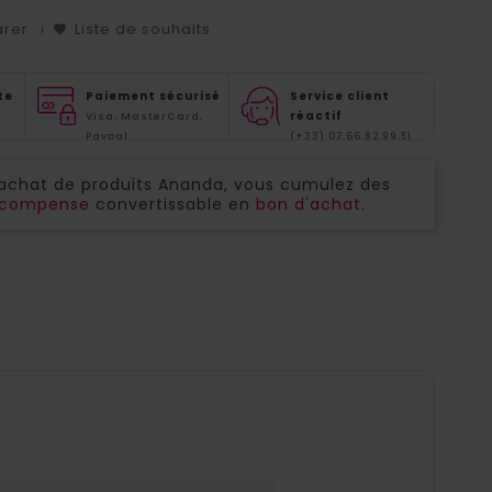
arer
Liste de souhaits
te
Paiement sécurisé
Service client
réactif
Visa, MasterCard,
Paypal
(+33) 07.66.82.99.51
'achat de produits Ananda, vous cumulez des
récompense
convertissable en
bon d'achat.