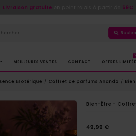
Livraison gratuite
en point relais à partir de
69€
Reche
MEILLEURES VENTES
CONTACT
OFFRES LIMITÉ
sence Esotérique
Coffret de parfums Ananda
Bien
Bien-Être - Coffr
49,99 €