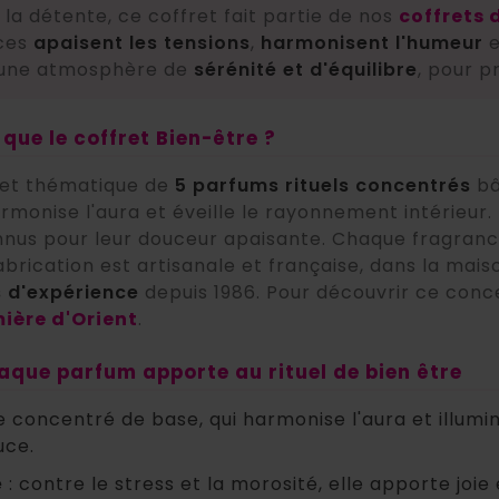
à la détente, ce coffret fait partie de nos
coffrets 
nces
apaisent les tensions
,
harmonisent l'humeur
e
d'une atmosphère de
sérénité et d'équilibre
, pour p
 que le coffret Bien-être ?
ret thématique de
5 parfums rituels concentrés
bâ
rmonise l'aura et éveille le rayonnement intérieur.
nnus pour leur douceur apaisante. Chaque fragrance 
fabrication est artisanale et française, dans la mai
 d'expérience
depuis 1986. Pour découvrir ce concen
ière d'Orient
.
haque parfum apporte au rituel de bien être
le concentré de base, qui harmonise l'aura et illumin
uce.
e
: contre le stress et la morosité, elle apporte joi