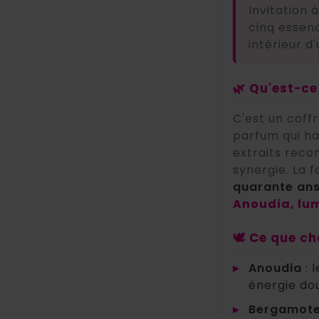
Invitation 
cinq esse
intérieur 
🌿 Qu'est-ce
C'est un coff
parfum qui ha
extraits reco
synergie. La 
quarante ans
Anoudia, lum
🕊️ Ce que c
▸
Anoudia
: 
énergie do
▸
Bergamot