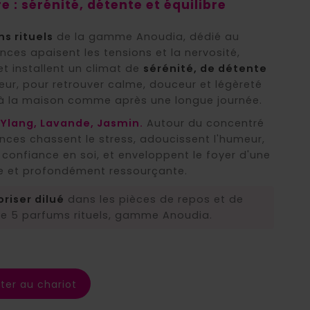
e : sérénité, détente et équilibre
s rituels
de la gamme Anoudia, dédié au
ences apaisent les tensions et la nervosité,
et installent un climat de
sérénité, de détente
ieur, pour retrouver calme, douceur et légèreté
, à la maison comme après une longue journée.
Ylang, Lavande, Jasmin.
Autour du concentré
nces chassent le stress, adoucissent l'humeur,
la confiance en soi, et enveloppent le foyer d'une
e et profondément ressourçante.
oriser dilué
dans les pièces de repos et de
de 5 parfums rituels, gamme Anoudia.
ter au chariot