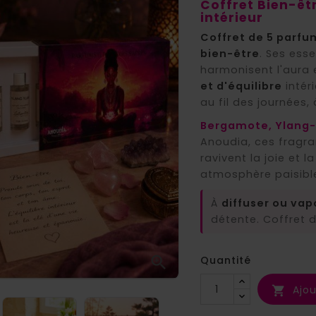
Coffret Bien-êtr
intérieur
Coffret de 5 parfum
bien-être
. Ses ess
harmonisent l'aura 
et d'équilibre
intér
au fil des journées
Bergamote, Ylang-
Anoudia, ces fragra
ravivent la joie et 
atmosphère paisibl
À
diffuser ou vap
détente. Coffret 

Quantité
Ajou
