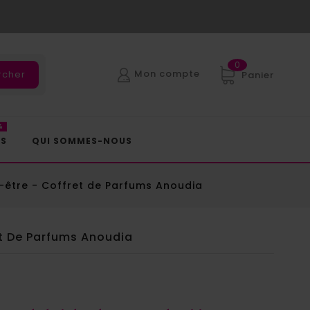
0
Mon compte
rcher
Panier
%
ES
QUI SOMMES-NOUS
-être - Coffret de Parfums Anoudia
et De Parfums Anoudia