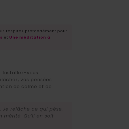
uis respirez profondément pour
es
et
Une méditation à
 Installez-vous
elâcher, vos pensées
ention de calme et de
. Je relâche ce qui pèse,
 mérité. Qu'il en soit