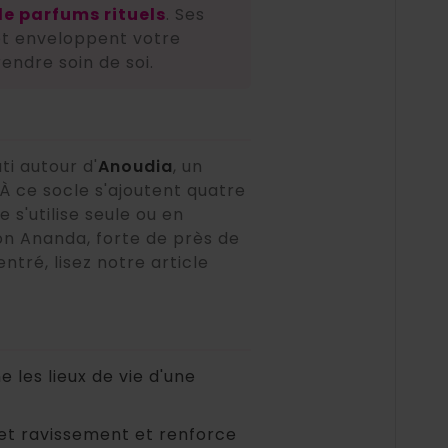
de parfums rituels
. Ses
t enveloppent votre
rendre soin de soi.
ti autour d'
Anoudia
, un
 À ce socle s'ajoutent quatre
s'utilise seule ou en
son Ananda, forte de près de
tré, lisez notre article
e les lieux de vie d'une
e et ravissement et renforce