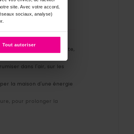
m'habite, et
tre site. Avec votre accord,
s. »
réseaux sociaux, analyse)
r.
r installer la détente :
Tout autoriser
mbre ou l'espace de détente,
umiser dans l'air, sur les
per la maison d'une énergie
ure, pour prolonger la