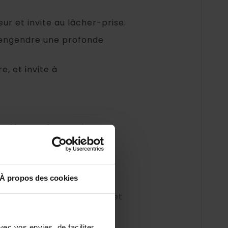
r et invite au lâcher-prise.
et engendre une profonde
, et invite à
de dénouer les tensions
es rétablir un équilibre
ente et à la reconnexion à
À propos des cookies
n
, avant une séance de
érieur en havre de calme et
ec vos envies, de faciliter