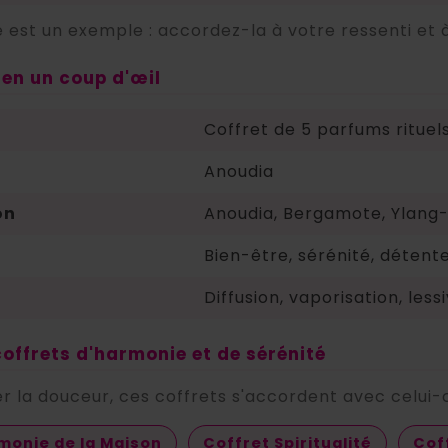
 est un exemple : accordez-la à votre ressenti et 
t en un coup d'œil
Coffret de 5 parfums ritue
Anoudia
on
Anoudia, Bergamote, Ylang-
Bien-être, sérénité, détente
Diffusion, vaporisation, less
coffrets d'harmonie et de sérénité
r la douceur, ces coffrets s'accordent avec celui-c
monie de la Maison
Coffret Spiritualité
Cof