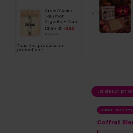
Croix D'Ankh -

Talisman -
Argenté - 4cm
Prix
13,97 €
-30%
Prix
19,95 €
habituel
Tous nos produits en
promotion

La descriptio
THÈME : BIEN-ÊTR
Coffret Bie