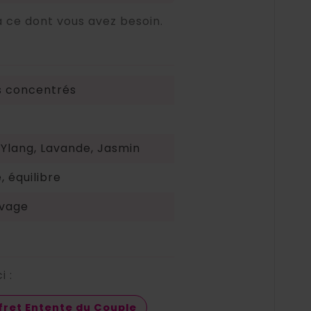
à ce dont vous avez besoin.
ls concentrés
Ylang, Lavande, Jasmin
, équilibre
ivage
i :
fret Entente du Couple