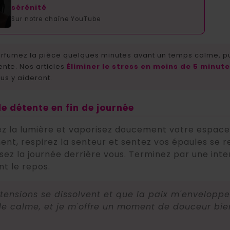
sérénité
Sur notre chaîne YouTube
rfumez la pièce quelques minutes avant un temps calme, p
ente. Nos articles
Éliminer le stress en moins de 5 minut
us y aideront.
 de détente en fin de journée
sez la lumière et vaporisez doucement votre espace.
nt, respirez la senteur et sentez vos épaules se r
issez la journée derrière vous. Terminez par une int
nt le repos.
tensions se dissolvent et que la paix m'enveloppe
 le calme, et je m'offre un moment de douceur bien