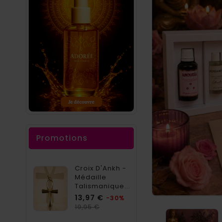
Promotions
Croix D'Ankh -
Médaille
Talismanique...
Prix
13,97 €
-30%
Prix
19,95 €
habituel