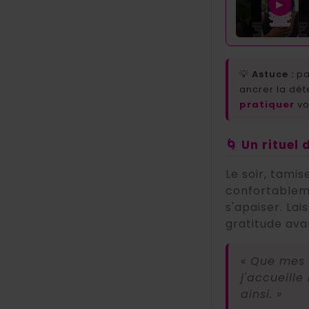
▶
💡
Astuce :
pa
ancrer la dét
pratiquer
vo
🌀 Un rituel
Le soir, tami
confortableme
s'apaiser. La
gratitude ava
« Que mes 
j'accueille
ainsi. »