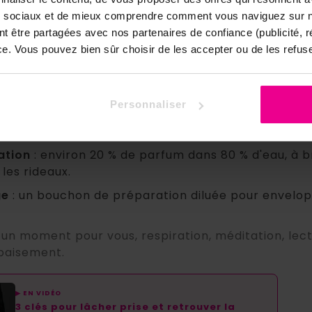
« Que mes tensions se dénouent, que le calme 
ux sociaux et de mieux comprendre comment vous naviguez sur no
que la douceur enveloppe mes journée
nt être partagées avec nos partenaires de confiance (publicité, 
nce. Vous pouvez bien sûr choisir de les accepter ou de les refuse
iliser le coffret Bien-être ?
oncentrés se diluent avant emploi. Trois usages pou
Personnaliser
n
: quelques gouttes dans un diffuseur, dans la cha
ournée.
ation
: environ 20 % de parfum dans 80 % d'eau, à br
 les rideaux.
ge
: un bouchon de préparation diluée pour envelop
 un moment pour vous, respiration, méditation, lect
paisement.
▶ EN VIDÉO
3 clés pour lâcher prise et retrouver la