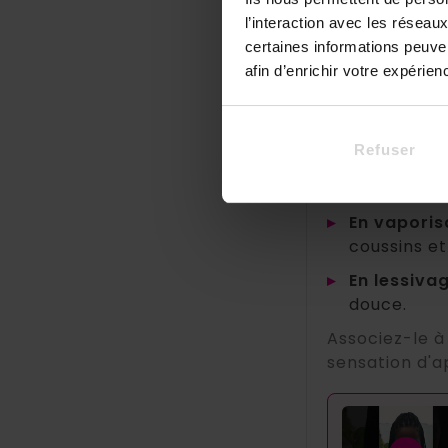
l’interaction avec les résea
certaines informations peuve
afin d’enrichir votre expérie
❓ Comment ut
Ces parfums c
Refuser
▸
En diffusio
en fin de j
▸
En vaporis
coussins et
▸
En lessiva
douce.
Associez-le à
sensation d'a