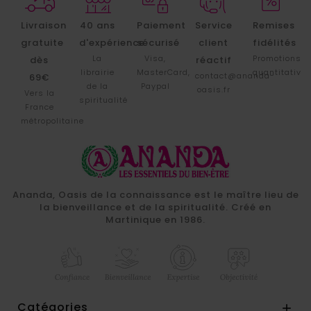
Livraison
40 ans
Paiement
Service
Remises
gratuite
d'expérience
sécurisé
client
fidélités
La
Visa,
Promotions
dès
réactif
librairie
MasterCard,
quantitative
contact@ananda-
69€
de la
Paypal
oasis.fr
Vers la
spiritualité
France
métropolitaine
Ananda, Oasis de la connaissance est le maître lieu de
la bienveillance et de la spiritualité. Créé en
Martinique en 1986.
Catégories
