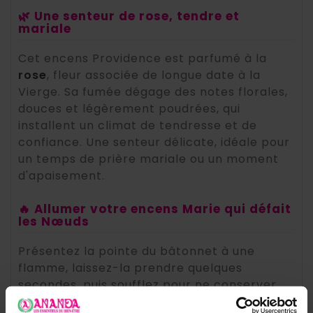
🌿 Une senteur de rose, tendre et
mariale
Cet encens Providence est parfumé à la
rose
, fleur associée de longue date à la
Vierge. Sa fumée dégage des notes florales,
douces et légèrement poudrées, qui
installent un climat de tendresse et de
confiance. Une senteur délicate, idéale pour
un temps de prière mariale ou un moment
d'apaisement.
🔥 Allumer votre encens Marie qui défait
les Nœuds
Présentez la pointe du bâtonnet à une
flamme, laissez-la prendre quelques
secondes, puis soufflez pour ne conserver
que la braise. Déposez-le sur un porte-