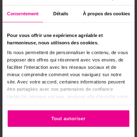
encens adapté, dans une pièce aérée, et
laissez la fumée se répandre. Un geste idéal
Consentement
Détails
À propos des cookies
pour ouvrir une prière et confier à Marie le
nœud que l'on souhaite voir se défaire.
Pour vous offrir une expérience agréable et
📋 La fiche en un coup d'œil
harmonieuse, nous utilisons des cookies.
Ils nous permettent de personnaliser le contenu, de vous
Gamme
Providence
proposer des offres qui résonnent avec vos envies, de
Senteur
Rose
faciliter l’interaction avec les réseaux sociaux et de
mieux comprendre comment vous naviguez sur notre
Encens en bâtonnets,
site. Avec votre accord, certaines informations peuvent
Format
20g
être partagées avec nos partenaires de confiance
(publicité, réseaux sociaux, analyse) afin d’enrichir votre
Délivrance, entente du
Thème
expérience. Vous pouvez bien sûr choisir de les accepter
foyer, protection
ou de les refuser.
Tout autoriser
🎥 Accueillir un nouveau cycle en vidéo